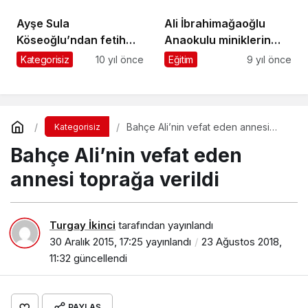
verildi
BB Erzurumspor’u 4-0
mağlup etti
Ayşe Sula
Ali İbrahimağaoğlu
Köseoğlu’ndan fetih
Anaokulu miniklerin
mesajı
hünerlerini sergiledi
Kategorisiz
10 yıl önce
Eğitim
9 yıl önce
Bahçe Ali’nin vefat eden annesi
Kategorisiz
toprağa verildi
Bahçe Ali’nin vefat eden
annesi toprağa verildi
Turgay İkinci
tarafından yayınlandı
30 Aralık 2015, 17:25
yayınlandı
23 Ağustos 2018,
11:32
güncellendi
PAYLAŞ