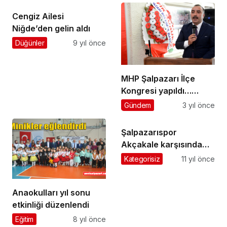
Cengiz Ailesi
Niğde’den gelin aldı
Düğünler
9 yıl önce
MHP Şalpazarı İlçe
Kongresi yapıldı…
Mustafa Koç başkan
Gündem
3 yıl önce
seçildi
Şalpazarıspor
Akçakale karşısında
galibiyeti kaçırdı
Kategorisiz
11 yıl önce
Anaokulları yıl sonu
etkinliği düzenlendi
Eğitim
8 yıl önce