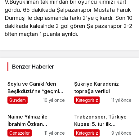
V.Büyükliman takımından bir oyuncu kırmızı kart
gördü. 65 dakikada Şalpazarıspor Mustafa Faruk
Durmuş ile deplasmanda farkı 2’ye çıkardı. Son 10
dakikada kalesinde 2 gol gören Şalpazarıspor 2-2
biten maçtan 1 puanla ayrıldı.
Benzer Haberler
Soylu ve Canikli’den
Şükriye Karadeniz
Beşikdüzü’ne “geçmiş
toprağa verildi
olsun ziyareti”
Gündem
10 yıl önce
Kategorisiz
11 yıl önce
Naime Yılmaz ile
Trabzonspor, Türkiye
İbrahim Özkan
Kupası 5. tur ilk
Üzümözü’nde toprağa
maçında deplasmanda
Cenazeler
11 yıl önce
Kategorisiz
9 yıl önce