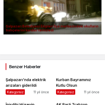
Şalpazarı Belediyesi Ekipleri İlçe merkezindeki okulların
bahçelerini kardan temizledi
Benzer Haberler
Şalpazarı’nda elektrik
Kurban Bayramınız
arızaları giderildi
Kutlu Olsun
Kategorisiz
11 yıl önce
Kategorisiz
11 yıl önce
İnişdibi Hüseyin
AK Parti Trabzon