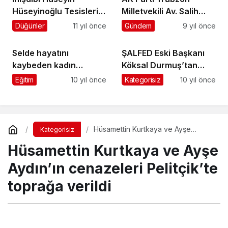
Hüseyinoğlu Tesisleri
Milletvekili Av. Salih
çarşamba günü
Cora Şalpazarı’nda
Düğünler
11 yıl önce
Gündem
9 yıl önce
hizmete açılıyor
iftar açtı
Selde hayatını
ŞALFED Eski Başkanı
kaybeden kadın
Köksal Durmuş’tan
Doğancı’da toprağa
Bayram Mesajı:
Eğitim
10 yıl önce
Kategorisiz
10 yıl önce
verildi
Hüsamettin Kurtkaya ve Ayşe
Kategorisiz
Aydın’ın cenazeleri Pelitçik’te
Hüsamettin Kurtkaya ve Ayşe
toprağa verildi
Aydın’ın cenazeleri Pelitçik’te
toprağa verildi
Turgay İkinci
tarafından yayınlandı