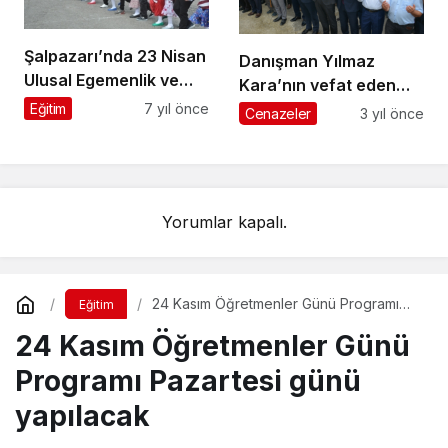
Şalpazarı’nda 23 Nisan
Danışman Yılmaz
Ulusal Egemenlik ve
Kara’nın vefat eden
Çocuk Bayramı
kardeşi Zülfiye Kara
Eğitim
7 yıl önce
Cenazeler
3 yıl önce
coşkuyla kutlandı
Üzümözü
Mahallesi’nde
ebediyete uğurlandı
Yorumlar kapalı.
24 Kasım Öğretmenler Günü Programı
Eğitim
Pazartesi günü yapılacak
24 Kasım Öğretmenler Günü
Programı Pazartesi günü
yapılacak