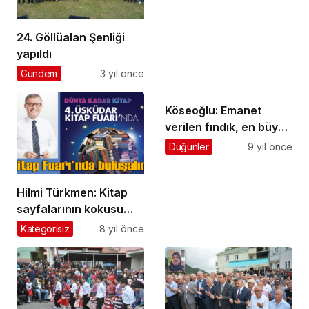
cenazeler toprağa
verildi
24. Göllüalan Şenliği
yapıldı
Gündem
3 yıl önce
Köseoğlu: Emanet
verilen fındık, en büyük
sorun
Düğünler
9 yıl önce
Hilmi Türkmen: Kitap
sayfalarının kokusu
Üsküdar’ı saracak
Kategorisiz
8 yıl önce