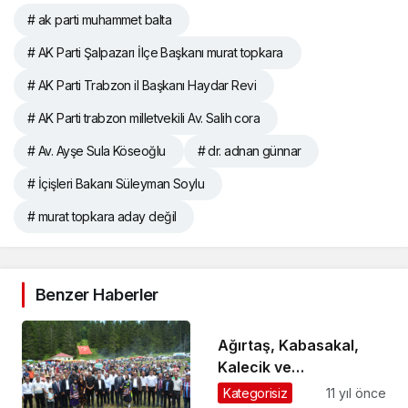
# ak parti muhammet balta
# AK Parti Şalpazarı İlçe Başkanı murat topkara
# AK Parti Trabzon il Başkanı Haydar Revi
# AK Parti trabzon milletvekili Av. Salih cora
# Av. Ayşe Sula Köseoğlu
# dr. adnan günnar
# İçişleri Bakanı Süleyman Soylu
# murat topkara aday değil
Benzer Haberler
Ağırtaş, Kabasakal,
Kalecik ve
Kasımağzı’nda
Kategorisiz
11 yıl önce