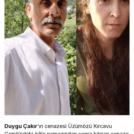
Duygu Çakır
‘ın cenazesi Üzümözü Kırcavu
Camii’ndeki öğle namazından sonra kılınan cenaze