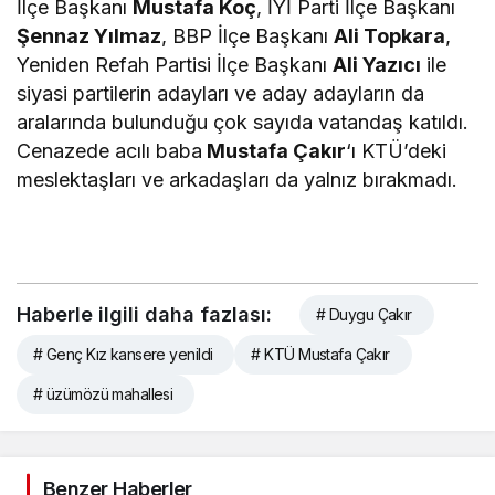
İlçe Başkanı
Mustafa Koç
, İYİ Parti İlçe Başkanı
Şennaz Yılmaz
, BBP İlçe Başkanı
Ali Topkara
,
Yeniden Refah Partisi İlçe Başkanı
Ali Yazıcı
ile
siyasi partilerin adayları ve aday adayların da
aralarında bulunduğu çok sayıda vatandaş katıldı.
Cenazede acılı baba
Mustafa Çakır
‘ı KTÜ’deki
meslektaşları ve arkadaşları da yalnız bırakmadı.
Haberle ilgili daha fazlası:
# Duygu Çakır
# Genç Kız kansere yenildi
# KTÜ Mustafa Çakır
# üzümözü mahallesi
Benzer Haberler