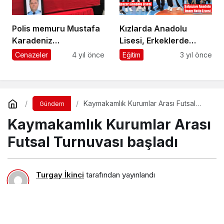
Polis memuru Mustafa
Kızlarda Anadolu
Karadeniz
Lisesi, Erkeklerde
Beşikdüzü’nde son
Anadolu İmam Hatip
Cenazeler
4 yıl önce
Eğitim
3 yıl önce
yolculuğuna uğurlandı
Lisesi şampiyon oldu
Kaymakamlık Kurumlar Arası Futsal
Gündem
Turnuvası başladı
Kaymakamlık Kurumlar Arası
Futsal Turnuvası başladı
Turgay İkinci
tarafından yayınlandı
7 Aralık 2023, 22:11
yayınlandı
4 Nisan 2025, 17:35
güncellendi