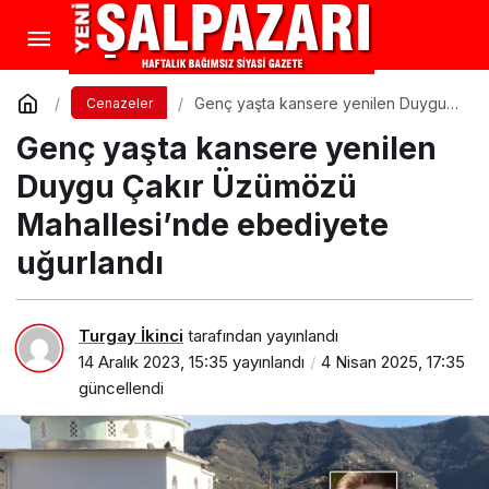
Genç yaşta kansere yenilen Duygu
Cenazeler
Çakır Üzümözü Mahallesi’nde
Genç yaşta kansere yenilen
ebediyete uğurlandı
Duygu Çakır Üzümözü
Mahallesi’nde ebediyete
uğurlandı
Turgay İkinci
tarafından yayınlandı
14 Aralık 2023, 15:35
yayınlandı
4 Nisan 2025, 17:35
güncellendi