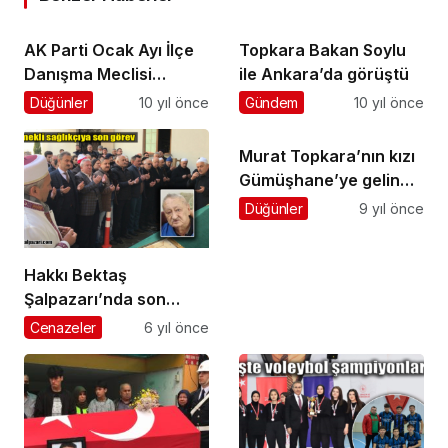
AK Parti Ocak Ayı İlçe
Topkara Bakan Soylu
Danışma Meclisi
ile Ankara’da görüştü
Toplantısı yapıldı
Düğünler
10 yıl önce
Gündem
10 yıl önce
Murat Topkara’nın kızı
Gümüşhane’ye gelin
gitti
Düğünler
9 yıl önce
Hakkı Bektaş
Şalpazarı’nda son
yolculuğuna uğurlandı
Cenazeler
6 yıl önce