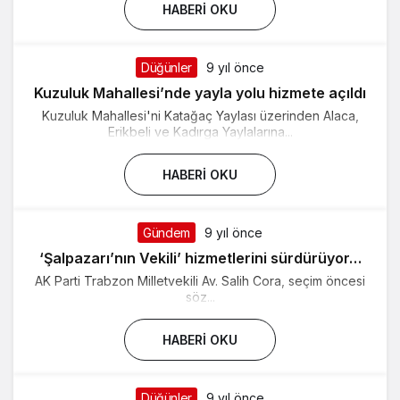
HABERI OKU
Düğünler
9 yıl önce
Kuzuluk Mahallesi’nde yayla yolu hizmete açıldı
Kuzuluk Mahallesi'ni Katağaç Yaylası üzerinden Alaca,
Erikbeli ve Kadırga Yaylalarına...
HABERI OKU
Gündem
9 yıl önce
‘Şalpazarı’nın Vekili’ hizmetlerini sürdürüyor…
AK Parti Trabzon Milletvekili Av. Salih Cora, seçim öncesi
söz...
HABERI OKU
Düğünler
9 yıl önce