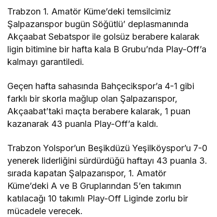
Trabzon 1. Amatör Küme’deki temsilcimiz
Şalpazarıspor bugün Söğütlü’ deplasmanında
Akçaabat Sebatspor ile golsüz berabere kalarak
ligin bitimine bir hafta kala B Grubu’nda Play-Off’a
kalmayı garantiledi.
Geçen hafta sahasında Bahçecikspor’a 4-1 gibi
farklı bir skorla mağlup olan Şalpazarıspor,
Akçaabat’taki maçta berabere kalarak, 1 puan
kazanarak 43 puanla Play-Off’a kaldı.
Trabzon Yolspor’un Beşikdüzü Yeşilköyspor’u 7-0
yenerek liderliğini sürdürdüğü haftayı 43 puanla 3.
sırada kapatan Şalpazarıspor, 1. Amatör
Küme’deki A ve B Gruplarından 5’en takımın
katılacağı 10 takımlı Play-Off Liginde zorlu bir
mücadele verecek.