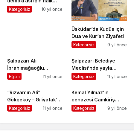
demokrasi için halk
yürüyüşü yapıldı
Kategorisiz
10 yıl önce
Üsküdar’da Kudüs için
Dua ve Kur’an Ziyafeti
Kategorisiz
9 yıl önce
Şalpazarı Ali
Şalpazarı Belediye
İbrahimağaoğlu
Meclisi’nde yayla
Anaokulu’ndan yardım
şenlikleri ele alındı
Eğitim
11 yıl önce
Kategorisiz
11 yıl önce
projesi
“Rızvan’ın Ali”
Kemal Yılmaz’ın
Gökçeköy – Gıliyatak’ta
cenazesi Çamkiriş
toprağa verildi
Mahallesi’nde toprağa
Kategorisiz
11 yıl önce
Kategorisiz
9 yıl önce
verildi