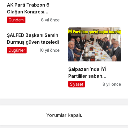
AK Parti Trabzon 6.
Olağan Kongresi
yapıldı
Gündem
8 yıl önce
ŞALFED Başkanı Semih
Durmuş güven tazeledi
Düğünler
10 yıl önce
Şalpazarı’nda İYİ
Partililer sabah
kahvaltısında bir araya
Siyaset
8 yıl önce
geldi
Yorumlar kapalı.