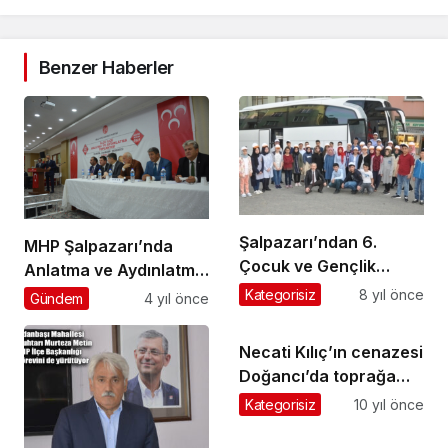
Benzer Haberler
Şalpazarı’ndan 6.
MHP Şalpazarı’nda
Çocuk ve Gençlik
Anlatma ve Aydınlatma
Festivali’ne katılacak
Toplantısı düzenledi
Kategorisiz
8 yıl önce
Gündem
4 yıl önce
öğrenciler yola çıktı
Necati Kılıç’ın cenazesi
Doğancı’da toprağa
verildi
Kategorisiz
10 yıl önce