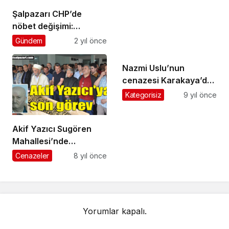
Şalpazarı CHP’de
nöbet değişimi:
Murteza Metin CHP İlçe
Gündem
2 yıl önce
Başkanı oldu
Nazmi Uslu’nun
cenazesi Karakaya’da
toprağa verildi
Kategorisiz
9 yıl önce
Akif Yazıcı Sugören
Mahallesi’nde
ebediyete uğurlandı
Cenazeler
8 yıl önce
Yorumlar kapalı.