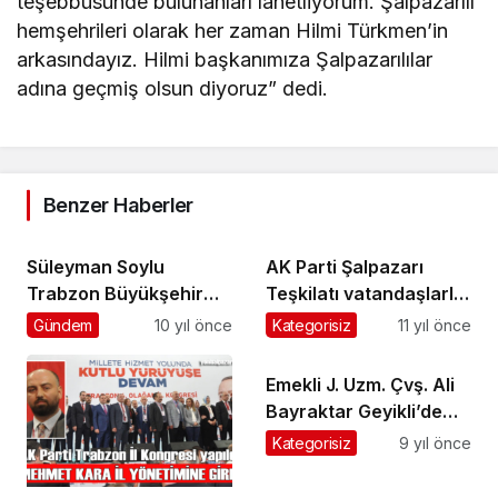
teşebbüsünde bulunanları lanetliyorum. Şalpazarılı
hemşehrileri olarak her zaman Hilmi Türkmen’in
arkasındayız. Hilmi başkanımıza Şalpazarılılar
adına geçmiş olsun diyoruz” dedi.
Benzer Haberler
Süleyman Soylu
AK Parti Şalpazarı
Trabzon Büyükşehir
Teşkilatı vatandaşlarla
Belediyesi İftarına
bayramlaştı
Gündem
10 yıl önce
Kategorisiz
11 yıl önce
katıldı
Emekli J. Uzm. Çvş. Ali
Bayraktar Geyikli’de
askeri törenle
Kategorisiz
9 yıl önce
ebediyete uğurlandı