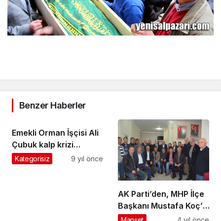
Benzer Haberler
Emekli Orman İşçisi Ali
Çubuk kalp krizi
geçirerek hayatını
Kategorisiz
9 yıl önce
kaybetti
AK Parti’den, MHP İlçe
Başkanı Mustafa Koç’a
hayırlı olsun ziyareti
Manşet
4 yıl önce