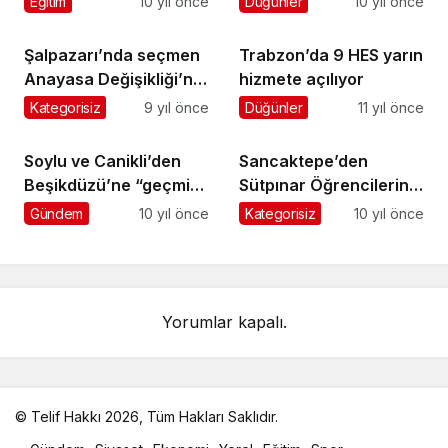
Eğitim
10 yıl önce
Düğünler
10 yıl önce
Şalpazarı’nda seçmen
Trabzon’da 9 HES yarın
Anayasa Değişikliği’ne
hizmete açılıyor
yüzde 73 Evet oyu
Kategorisiz
9 yıl önce
Düğünler
11 yıl önce
verdi
Soylu ve Canikli’den
Sancaktepe’den
Beşikdüzü’ne “geçmiş
Sütpınar Öğrencilerine
olsun ziyareti”
anlamlı destek
Gündem
10 yıl önce
Kategorisiz
10 yıl önce
Yorumlar kapalı.
© Telif Hakkı 2026, Tüm Hakları Saklıdır.
malatya