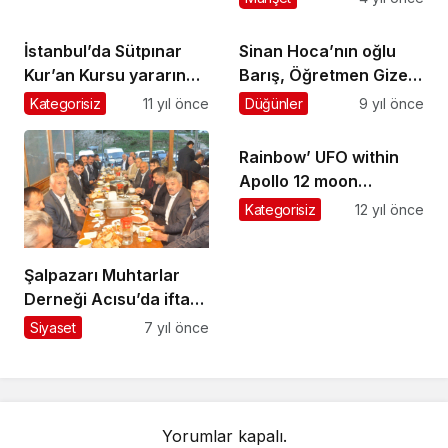
İstanbul’da Sütpınar
Sinan Hoca’nın oğlu
Kur’an Kursu yararına
Barış, Öğretmen Gizem
iftar düzenlendi
Göktürk ile evleniyor
Kategorisiz
11 yıl önce
Düğünler
9 yıl önce
Rainbow’ UFO within
Apollo 12 moon
objective photos
Kategorisiz
12 yıl önce
(Video)
Şalpazarı Muhtarlar
Derneği Acısu’da iftar
yemeği verdi
Siyaset
7 yıl önce
Yorumlar kapalı.