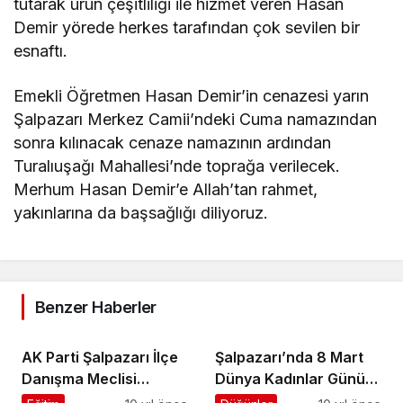
tutarak ürün çeşitliliği ile hizmet veren Hasan
Demir yörede herkes tarafından çok sevilen bir
esnaftı.
Emekli Öğretmen Hasan Demir’in cenazesi yarın
Şalpazarı Merkez Camii’ndeki Cuma namazından
sonra kılınacak cenaze namazının ardından
Turalıuşağı Mahallesi’nde toprağa verilecek.
Merhum Hasan Demir’e Allah’tan rahmet,
yakınlarına da başsağlığı diliyoruz.
Benzer Haberler
AK Parti Şalpazarı İlçe
Şalpazarı’nda 8 Mart
Danışma Meclisi
Dünya Kadınlar Günü
Toplantısı yapıldı
Programı