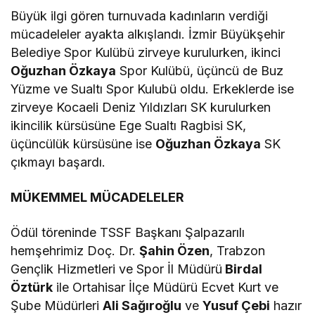
Büyük ilgi gören turnuvada kadınların verdiği
mücadeleler ayakta alkışlandı. İzmir Büyükşehir
Belediye Spor Kulübü zirveye kurulurken, ikinci
Oğuzhan Özkaya
Spor Kulübü, üçüncü de Buz
Yüzme ve Sualtı Spor Kulubü oldu. Erkeklerde ise
zirveye Kocaeli Deniz Yıldızları SK kurulurken
ikincilik kürsüsüne Ege Sualtı Ragbisi SK,
üçüncülük kürsüsüne ise
Oğuzhan Özkaya
SK
çıkmayı başardı.
MÜKEMMEL MÜCADELELER
Ödül töreninde TSSF Başkanı Şalpazarılı
hemşehrimiz Doç. Dr.
Şahin Özen
, Trabzon
Gençlik Hizmetleri ve Spor İl Müdürü
Birdal
Öztürk
ile Ortahisar İlçe Müdürü Ecvet Kurt ve
Şube Müdürleri
Ali Sağıroğlu
ve
Yusuf Çebi
hazır