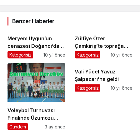
Benzer Haberler
Meryem Uygun’un
Zülfiye Özer
cenazesi Doğancı’da
Çamkiriş’te toprağa
gözyaşlarıyla toprağa
verildi
Kategorisiz
10 yıl önce
Kategorisiz
10 yıl önce
verildi
Vali Yücel Yavuz
Şalpazarı’na geldi
Kategorisiz
10 yıl önce
Voleybol Turnuvası
Finalinde Üzümözü
Takımını 3-1 Mağlup
Gündem
3 ay önce
Eden Dereköy