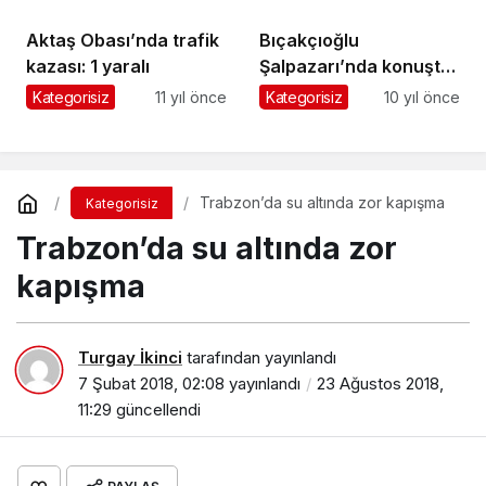
Aktaş Obası’nda trafik
Bıçakçıoğlu
kazası: 1 yaralı
Şalpazarı’nda konuştu:
Mezarlık bekçiliği
Kategorisiz
11 yıl önce
Kategorisiz
10 yıl önce
yapıyorsunuz
Trabzon’da su altında zor kapışma
Kategorisiz
Trabzon’da su altında zor
kapışma
Turgay İkinci
tarafından yayınlandı
7 Şubat 2018, 02:08
yayınlandı
23 Ağustos 2018,
11:29
güncellendi