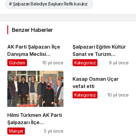
# Şalpazarı Belediye Başkanı Refik kurukız
Benzer Haberler
AK Parti Şalpazarı İlçe
Şalpazarı Eğitim Kültür
Danışma Meclisi
Sanat ve Turizm
Toplantısı yapıldı
Derneği’nden liselilere
Gündem
10 yıl önce
Kategorisiz
9 yıl önce
konferans
Kasap Osman Uçar
vefat etti
Kategorisiz
10 yıl önce
Hilmi Türkmen AK Parti
Şalpazarı İlçe
Teşkilatı’nı ziyaret etti
Manşet
5 yıl önce