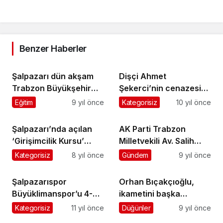
Benzer Haberler
Şalpazarı dün akşam
Dişçi Ahmet
Trabzon Büyükşehir
Şekerci’nin cenazesi
Belediyesi’nin iftarında
bugün toprağa
Eğitim
9 yıl önce
Kategorisiz
10 yıl önce
buluştu
verilecek
Şalpazarı’nda açılan
AK Parti Trabzon
‘Girişimcilik Kursu’
Milletvekili Av. Salih
tamamlandı
Cora Şalpazarı’nda
Kategorisiz
8 yıl önce
Gündem
9 yıl önce
iftar açtı
Şalpazarıspor
Orhan Bıçakçıoğlu,
Büyüklimanspor’u 4-0
ikametini başka
mağlup etti
ilçelere alanlara tepki
Kategorisiz
11 yıl önce
Düğünler
9 yıl önce
gösterdi