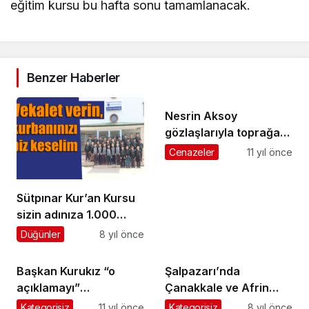
eğitim kursu bu hafta sonu tamamlanacak.
Benzer Haberler
Nesrin Aksoy
gözlaşlarıyla toprağa
verildi
Cenazeler
11 yıl önce
Sütpınar Kur’an Kursu
sizin adınıza 1.000
TL’ye kurban kestiriyor
Düğünler
8 yıl önce
Başkan Kurukız “o
Şalpazarı’nda
açıklamayı”
Çanakkale ve Afrin
değerlendirdi
Zaferi böyle kutlandı
Kategorisiz
11 yıl önce
Kategorisiz
8 yıl önce