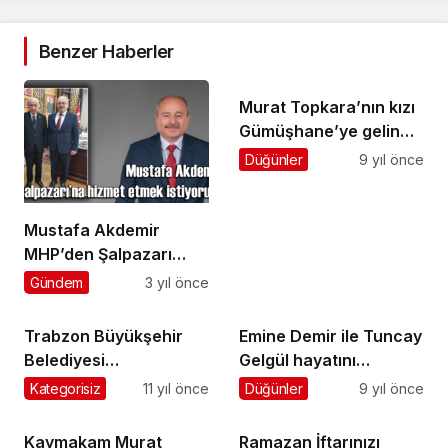
Benzer Haberler
Murat Topkara’nın kızı
Gümüşhane’ye gelin
gitti
Düğünler
9 yıl önce
Mustafa Akdemir
MHP’den Şalpazarı
Belediye Başkanlığı’na
Gündem
3 yıl önce
aday adayı oldu
Trabzon Büyükşehir
Emine Demir ile Tuncay
Belediyesi
Gelgül hayatını
Şalpazarı’nda beton ve
birleştirdi
Kategorisiz
11 yıl önce
Düğünler
9 yıl önce
asfalt yol yapımına
başlıyor
Kaymakam Murat
Ramazan İftarınızı