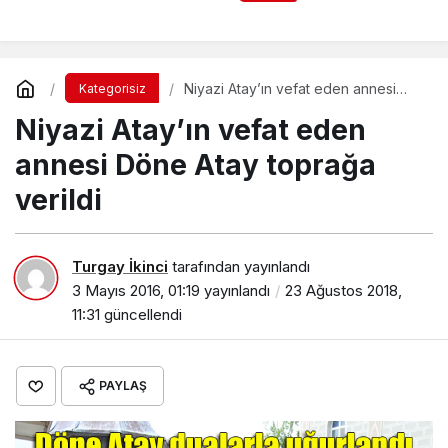
Şalpazarı İlçe
Teşkilatını ziyaret etti
Niyazi Atay’ın vefat eden annesi
Kategorisiz
Döne Atay toprağa verildi
Niyazi Atay’ın vefat eden
annesi Döne Atay toprağa
verildi
Turgay İkinci
tarafından yayınlandı
3 Mayıs 2016, 01:19
yayınlandı
23 Ağustos 2018,
11:31
güncellendi
PAYLAŞ