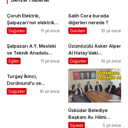
Çoruh Elektrik,
Salih Cora burada
Şalpazarı’nın elektrik
diğerleri nerede ?
sorunlarını dinledi
Düğünler
11 yıl önce
Gündem
10 yıl önce
Şalpazarı A.Y. Mesleki
Üzümözülü Asker Alper
ve Teknik Anadolu
Al Hatay’daki
Lisesi 28 yeni mezun
patlamada şehit oldu
Eğitim
11 yıl önce
Düğünler
10 yıl önce
verdi
Turgay İkinci,
Dordmund’u ve
Şalpazarı’nın geldiği
Düğünler
10 yıl önce
son noktayı anlatıyor…
Üsküdar Belediye
Başkanı Av. Hilmi
Türkmen, AK Parti
Siyaset
5 yıl önce