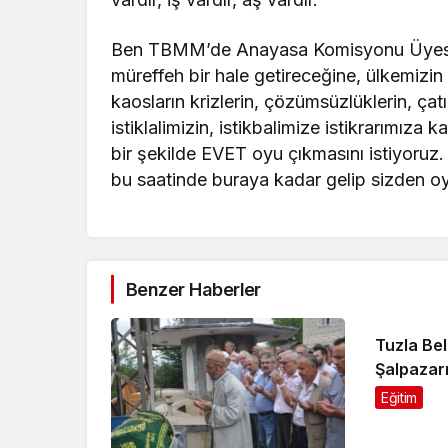
Ben TBMM’de Anayasa Komisyonu Üyesiyi
müreffeh bir hale getireceğine, ülkemizi
kaosların krizlerin, çözümsüzlüklerin, ça
istiklalimizin, istikbalimize istikrarımız
bir şekilde EVET oyu çıkmasını istiyoru
bu saatinde buraya kadar gelip sizden oy
Benzer Haberler
Tuzla Bel
Şalpazar
yaşattı
Eğitim