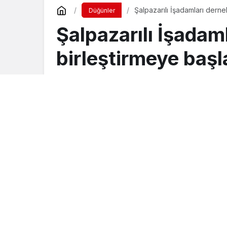
Şalpazarılı İşadamları dernek
Düğünler
Şalpazarılı İşadaml
birleştirmeye başl
Turgay İkinci
tarafından yayınlandı
13 Nisan 2017, 01:12
yayınlandı
23 Ağusto