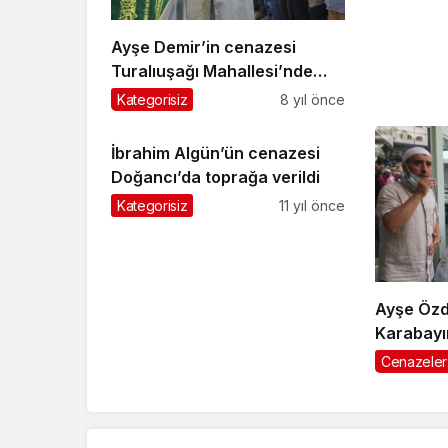
Ayşe Demir’in cenazesi
Turalıuşağı Mahallesi’nde
toprağa verildi
Kategorisiz
8 yıl önce
İbrahim Algün’ün cenazesi
Doğancı’da toprağa verildi
Kategorisiz
11 yıl önce
Ayşe Özd
Karabayı
ebediyet
Cenazeler