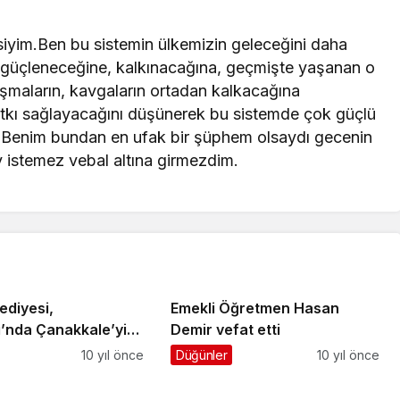
m.Ben bu sistemin ülkemizin geleceğini daha
n güçleneceğine, kalkınacağına, geçmişte yaşanan o
tışmaların, kavgaların ortadan kalkacağına
a katkı sağlayacağını düşünerek bu sistemde çok güçlü
z. Benim bundan en ufak bir şüphem olsaydı gecenin
 istemez vebal altına girmezdim.
ediyesi,
Emekli Öğretmen Hasan
ı’nda Çanakkale’yi
Demir vefat etti
10 yıl önce
Düğünler
10 yıl önce