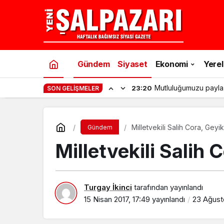
Gündem
Siyaset
Ekonomi
Yerel
Mutluluğumuzu payla
23:20
SON GELIŞMELER
Milletvekili Salih Cora, Geyi
Gündem
Milletvekili Salih 
Turgay İkinci
tarafından yayınlandı
15 Nisan 2017, 17:49
yayınlandı
23 Ağusto