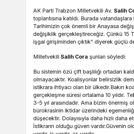
AK Parti Trabzon Milletvekili Av.
Salih C
toplantısına katıldı. Burada vatandaşla
Tarihimizin çok önemli bir Anayasa değiş
değişiklik gerçekleştireceğiz. Çünkü 15
işgal girişiminden çıktık” diyerek güçlü d
Milletvekili
Salih Cora
şunları söyledi:
Bu sistemin özü çift başlılığı ortadan kal
olmayacaktır. Koalisyonlar belirsizlik dem
istikrara ihtiyacı olan bir ülkedir.Bakın 
gerçekleşme süresi ortalama 10 yıldır. Tek 
3-5 yıl arasındadır. Ama bizim önermiş 
bürokrasinin iktidar üzerindeki egemenliği
düşecektir. Dolayısıyla daha hızlı daha e
İstikrarın olduğu güven vardır.Güvenin ol
vardır, iş vardır, aş vardır.