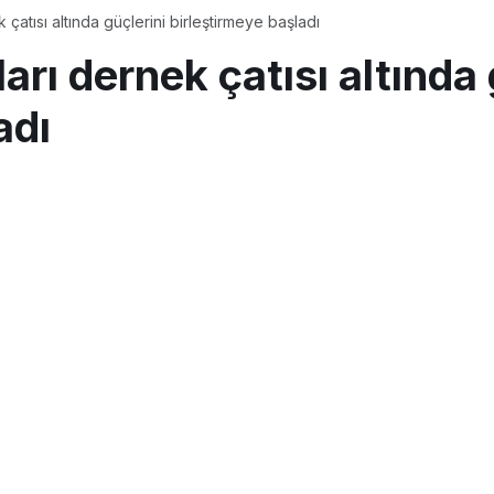
 çatısı altında güçlerini birleştirmeye başladı
arı dernek çatısı altında 
adı
s 2018, 11:30
güncellendi
PAYLAŞ