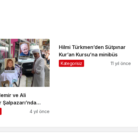
Hilmi Türkmen’den Sütpınar
Kur’an Kursu’na minibüs
Kategorisiz
11 yıl önce
emir ve Ali
r Şalpazarı’nda
e uğurlandı
4 yıl önce