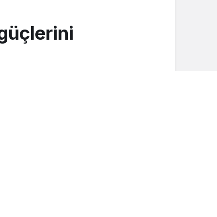
güçlerini
Düğünler
Mutluluğumuzu paylaşan herkese
teşekkür ediyoruz