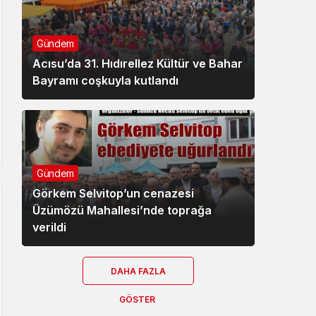
Gündem
Acısu’da 31. Hıdırellez Kültür ve Bahar
Bayramı coşkuyla kutlandı
Gündem
Görkem Selvitop’un cenazesi
Üzümözü Mahallesi’nde toprağa
verildi
DAHA FAZLA
GÖSTER