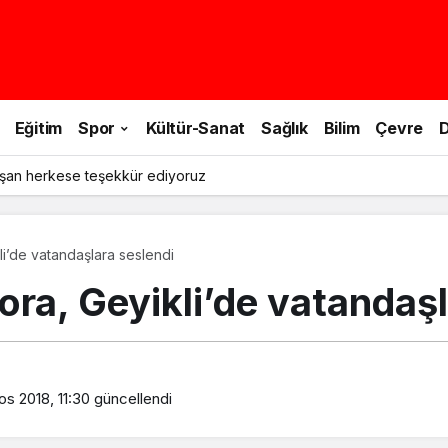
Eğitim
Spor
Kültür-Sanat
Sağlık
Bilim
Çevre
D
şan herkese teşekkür ediyoruz
kli’de vatandaşlara seslendi
Cora, Geyikli’de vatandaş
s 2018, 11:30
güncellendi