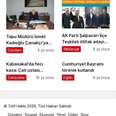
AK Parti Şalpazarı İlçe
Tapu Müdürü İsmet
Teşkilatı ittifak adayı
Kadıoğlu Çanakçı’ya
Kurukız’ı ziyaret etti
atandı
AltManşet
8 yıl önce
Gündem
3 yıl önce
Kabasakal’da feci
Cumhuriyet Bayramı
kaza: Çatı ustası
törenle kutlandı
hayatını kaybetti
Cenazeler
10 yıl önce
Eğitim
9 yıl önce
© Telif Hakkı 2026, Tüm Hakları Saklıdır.
malatya
Gündem
Siyaset
Ekonomi
Yerel
Eğitim
Spor
oto