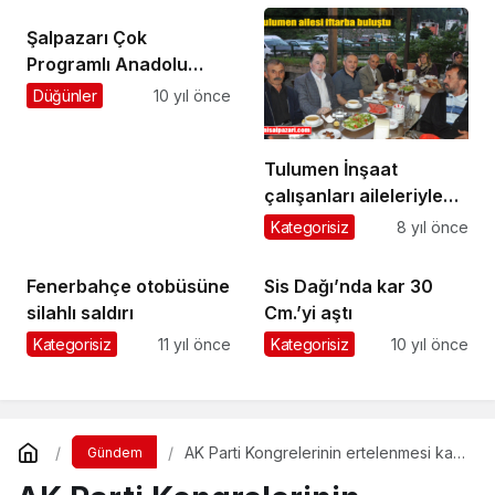
Şalpazarı Çok
Programlı Anadolu
Lisesi’ne Adalet alanı
Düğünler
10 yıl önce
açılıyor
Tulumen İnşaat
çalışanları aileleriyle
birlikte Acısu’da oruç
Kategorisiz
8 yıl önce
açtı
Fenerbahçe otobüsüne
Sis Dağı’nda kar 30
silahlı saldırı
Cm.’yi aştı
Kategorisiz
11 yıl önce
Kategorisiz
10 yıl önce
AK Parti Kongrelerinin ertelenmesi kafa
Gündem
karıştırdı