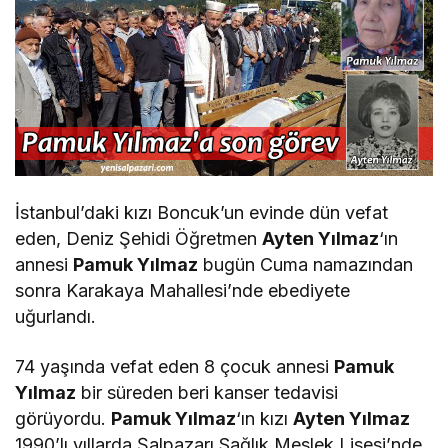
İstanbul’daki kızı Boncuk’un evinde dün vefat
eden, Deniz Şehidi Öğretmen
Ayten Yılmaz
‘ın
annesi
Pamuk Yılmaz
bugün Cuma namazından
sonra Karakaya Mahallesi’nde ebediyete
uğurlandı.
74 yaşında vefat eden 8 çocuk annesi
Pamuk
Yılmaz
bir süreden beri kanser tedavisi
görüyordu.
Pamuk Yılmaz
‘ın kızı
Ayten Yılmaz
1990’lı yıllarda Şalpazarı Sağlık Meslek Lisesi’nde