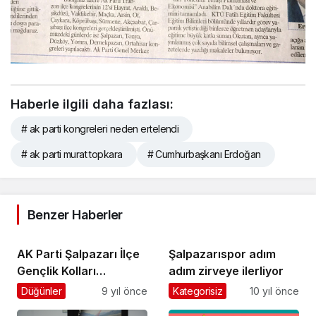
Haberle ilgili daha fazlası:
# ak parti kongreleri neden ertelendi
# ak parti murat topkara
# Cumhurbaşkanı Erdoğan
Benzer Haberler
AK Parti Şalpazarı İlçe
Şalpazarıspor adım
Gençlik Kolları
adım zirveye ilerliyor
Başkanlığı’na Aydın
Düğünler
9 yıl önce
Kategorisiz
10 yıl önce
Kuru seçildi