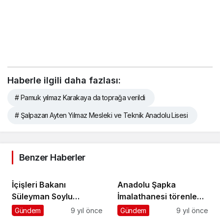
Haberle ilgili daha fazlası:
# Pamuk yılmaz Karakaya da toprağa verildi
# Şalpazarı Ayten Yılmaz Mesleki ve Teknik Anadolu Lisesi
Benzer Haberler
İçişleri Bakanı
Anadolu Şapka
Süleyman Soylu
İmalathanesi törenle
Şalpazarı’na geliyor
hizmete açıldı
Gündem
9 yıl önce
Gündem
9 yıl önce