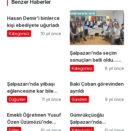
Benzer Haberler
Hasan Demir’i binlerce
kişi ebediyete uğurladı
Kategorisiz
10 yıl önce
Şalpazarı’nda seçim
sonuçları belli oldu…
İşte kesin olmayan ilk
Kategorisiz
8 yıl önce
sonuçlar
Şalpazarı’nda yılbaşı
Baki Çoban görevinden
eğlencesine kar bile
ayrıldı
engel olamadı
Düğünler
11 yıl önce
Gündem
9 yıl önce
Emekli Öğretmen Yusuf
Gümrükçüoğlu
Özen Üzümözü’nde
Şalpazarı’nda
toprağa verildi
muhtarları dinledi
Eğitim
10 yıl önce
Kategorisiz
11 yıl önce