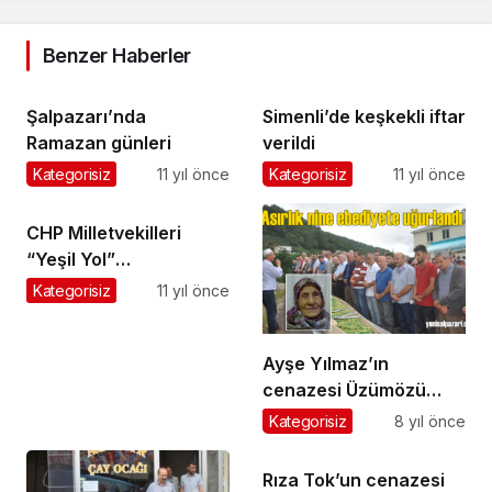
Benzer Haberler
Şalpazarı’nda
Simenli’de keşkekli iftar
Ramazan günleri
verildi
Kategorisiz
11 yıl önce
Kategorisiz
11 yıl önce
CHP Milletvekilleri
“Yeşil Yol”
eylemcilerine destek
Kategorisiz
11 yıl önce
için Çamlıhemşin’e
çıkarma yaptı
Ayşe Yılmaz’ın
cenazesi Üzümözü
Mahallesi’nde toprağa
Kategorisiz
8 yıl önce
verildi
Rıza Tok’un cenazesi