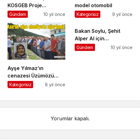
KOSGEB Proje
model otomobil
Koordinasyon Daire
Gündem
10 yıl önce
Kategorisiz
9 yıl önce
Başkanı oldu
Bakan Soylu, Şehit
Alper Al için
Şalpazarı’na geldi
Gündem
10 yıl önce
Ayşe Yılmaz’ın
cenazesi Üzümözü
Mahallesi’nde toprağa
Kategorisiz
8 yıl önce
verildi
Yorumlar kapalı.