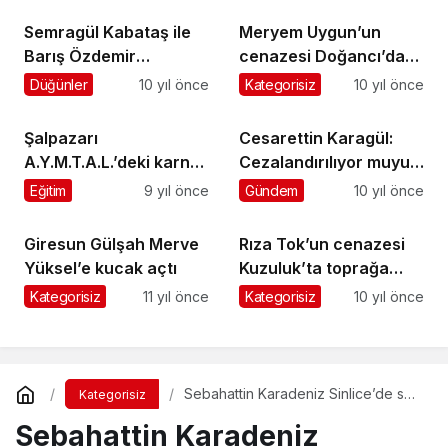
Semragül Kabataş ile
Meryem Uygun’un
Barış Özdemir
cenazesi Doğancı’da
nişanlandı
gözyaşlarıyla toprağa
Düğünler
10 yıl önce
Kategorisiz
10 yıl önce
verildi
Şalpazarı
Cesarettin Karagül:
A.Y.M.T.A.L.’deki karne
Cezalandırılıyor muyuz
töreninde mezun
?
Eğitim
9 yıl önce
Gündem
10 yıl önce
öğrenciler
gözyaşlarına boğuldu
Giresun Gülşah Merve
Rıza Tok’un cenazesi
Yüksel’e kucak açtı
Kuzuluk’ta toprağa
verildi
Kategorisiz
11 yıl önce
Kategorisiz
10 yıl önce
Sebahattin Karadeniz Sinlice’de son
Kategorisiz
yolculuğuna uğurlandı
Sebahattin Karadeniz