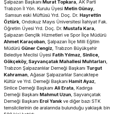
Şalpazarı Başkanı
Murat Topkara
, AK Parti
Trabzon İl Yön. Kurulu Üyesi
Metin Günay
,
Samsun eski Müftüsü Yrd. Doç. Dr.
Hayrettin
Öztürk
, Ondokuz Mayıs Üniversitesi İlahiyat Fak.
Öğretim Üyesi Yrd. Doç. Dr.
Mustafa Kara
,
Şalpazarı Gençlik Hizmetleri ve Spor İlçe Müdürü
Ahmet Karaçoban
, Şalpazarı İlçe Milli Eğitim
Müdürü
Güner Cengiz
, Trabzon Büyükşehir
Belediye Meclisi Üyesi
Fatih Yılmaz
,
Sinlice,
Gökçeköy, Sayvançatak Mahallesi Muhtarları
,
Trabzon Şalpazarılılar Derneği Başkanı
Turgut
Kahraman
, Ağasar Şalpazarlılar Sancaktepe
Kültür ve Yrd. Derneği Başkanı
Hamit Ayaz
,
Sinlice Derneği Başkanı
Ali Erata
, Kadırga
Derneği Başkanı
Mahmut Uzun
, Sayvançatak
Derneği Başkanı
Erol Yanık
ve diğer bazı STK
temsilcilerinin de aralarında bulunduğu yaklaşık bin