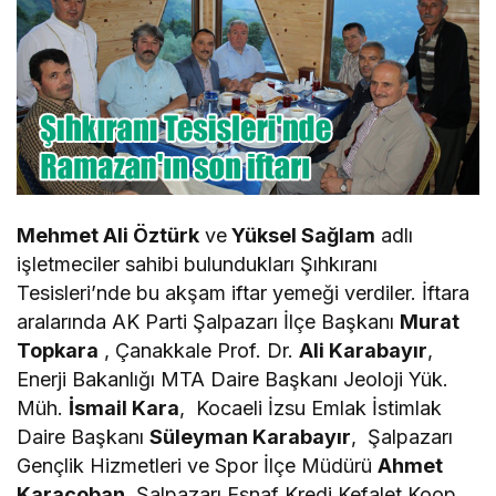
Mehmet Ali Öztürk
ve
Yüksel Sağlam
adlı
işletmeciler sahibi bulundukları Şıhkıranı
Tesisleri’nde bu akşam iftar yemeği verdiler. İftara
aralarında AK Parti Şalpazarı İlçe Başkanı
Murat
Topkara
, Çanakkale Prof. Dr.
Ali Karabayır
,
Enerji Bakanlığı MTA Daire Başkanı Jeoloji Yük.
Müh.
İsmail Kara
, Kocaeli İzsu Emlak İstimlak
Daire Başkanı
Süleyman Karabayır
, Şalpazarı
Gençlik Hizmetleri ve Spor İlçe Müdürü
Ahmet
Karaçoban
, Şalpazarı Esnaf Kredi Kefalet Koop.