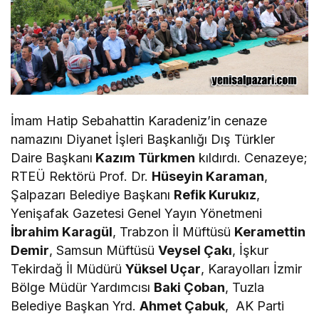
İmam Hatip Sebahattin Karadeniz’in cenaze
namazını Diyanet İşleri Başkanlığı Dış Türkler
Daire Başkanı
Kazım Türkmen
kıldırdı. Cenazeye;
RTEÜ Rektörü Prof. Dr.
Hüseyin Karaman
,
Şalpazarı Belediye Başkanı
Refik Kurukız
,
Yenişafak Gazetesi Genel Yayın Yönetmeni
İbrahim Karagül
, Trabzon İl Müftüsü
Keramettin
Demir
, Samsun Müftüsü
Veysel Çakı
, İşkur
Tekirdağ İl Müdürü
Yüksel Uçar
, Karayolları İzmir
Bölge Müdür Yardımcısı
Baki Çoban
, Tuzla
Belediye Başkan Yrd.
Ahmet Çabuk
, AK Parti