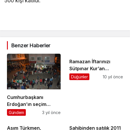
500 kişi katıldı.
Benzer Haberler
Ramazan İftarınızı
Sütpınar Kur’an
Kursu’nda verin
Düğünler
10 yıl önce
Cumhurbaşkanı
Erdoğan’ın seçim
zaferi Şalpazarı’nda
Gündem
3 yıl önce
horonla kutlandı
Asım Türkmen,
Sahibinden satılık 2011