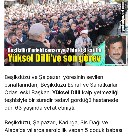
Beşikdüzü ve Şalpazarı yöresinin sevilen
esnaflarından; Beşikdüzü Esnaf ve Sanatkarlar
Odası eski Başkanı
Yüksel Dilli
kalp yetmezliği
teşhisiyle bir süredir tedavi gördüğü hastanede
dün 63 yaşında vefat etmişti.
Beşikdüzü, Şalpazarı, Kadırga, Sis Dağı ve
Alaca’da yıllarca sergicilik yapan 5 çocuk babası