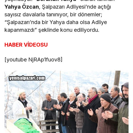
Yahya Özcan
, Şalpazarı Adliyesi’nde açtığı
sayısız davalarla tanınıyor, bir dönemler;
“Şalpazarı’nda bir Yahya daha olsa Adliye
kapanmazdı” şeklinde konu ediliyordu.
HABER VİDEOSU
[youtube NjRAp1fuov8]