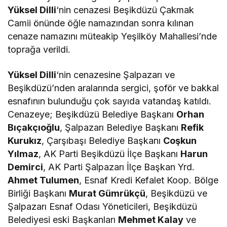
Yüksel Dilli
‘nin cenazesi Beşikdüzü Çakmak
Camii önünde öğle namazından sonra kılınan
cenaze namazını müteakip Yeşilköy Mahallesi’nde
toprağa verildi.
Yüksel Dilli
‘nin cenazesine Şalpazarı ve
Beşikdüzü’nden aralarında sergici, şoför ve bakkal
esnafının bulunduğu çok sayıda vatandaş katıldı.
Cenazeye; Beşikdüzü Belediye Başkanı
Orhan
Bıçakçıoğlu
, Şalpazarı Belediye Başkanı
Refik
Kurukız
, Çarşıbaşı Belediye Başkanı
Coşkun
Yılmaz
, AK Parti Beşikdüzü İlçe Başkanı
Harun
Demirci
, AK Parti Şalpazarı İlçe Başkan Yrd.
Ahmet Tulumen
, Esnaf Kredi Kefalet Koop. Bölge
Birliği Başkanı
Murat Gümrükçü
, Beşikdüzü ve
Şalpazarı Esnaf Odası Yöneticileri, Beşikdüzü
Belediyesi eski Başkanları
Mehmet Kalay
ve