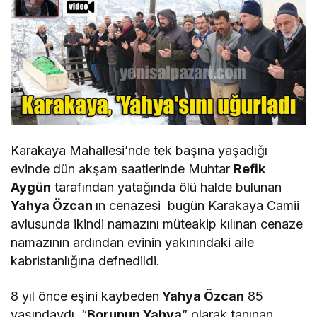
Karakaya Mahallesi’nde tek başına yaşadığı
evinde dün akşam saatlerinde Muhtar
Refik
Aygün
tarafından yatağında ölü halde bulunan
Yahya Özcan
ın cenazesi bugün Karakaya Camii
avlusunda ikindi namazını müteakip kılınan cenaze
namazının ardından evinin yakınındaki aile
kabristanlığına defnedildi.
8 yıl önce eşini kaybeden
Yahya Özcan
85
yaşındaydı. “
Borunun Yahya
” olarak tanınan