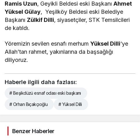
Ramis Uzun
, Geyikli Beldesi eski Başkanı
Ahmet
Yüksel Gülay
, Yeşilköy Beldesi eski Belediye
Başkanı
Zülkif Dilli
, siyasetçiler, STK Temsilcileri
de katıldı.
Yöremizin sevilen esnafı merhum
Yüksel Dilli
‘ye
Allah’tan rahmet, yakınlarına da başsağlığı
diliyoruz.
Haberle ilgili daha fazlası:
# Beşikdüzü esnaf odası eski başkanı
# Orhan Bıçakçıoğlu
# Yüksel Dilli
Benzer Haberler