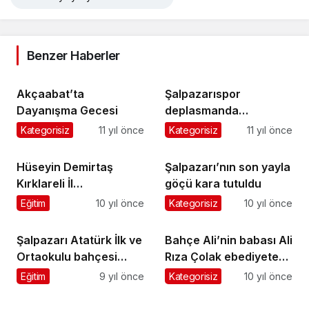
Benzer Haberler
Akçaabat’ta
Şalpazarıspor
Dayanışma Gecesi
deplasmanda
Akçakale’yi 3-0 yendi
Kategorisiz
11 yıl önce
Kategorisiz
11 yıl önce
Hüseyin Demirtaş
Şalpazarı’nın son yayla
Kırklareli İl
göçü kara tutuldu
Müftülüğü’ne atandı
Eğitim
10 yıl önce
Kategorisiz
10 yıl önce
Şalpazarı Atatürk İlk ve
Bahçe Ali’nin babası Ali
Ortaokulu bahçesi
Rıza Çolak ebediyete
şenliğe hazır
uğurlandı
Eğitim
9 yıl önce
Kategorisiz
10 yıl önce