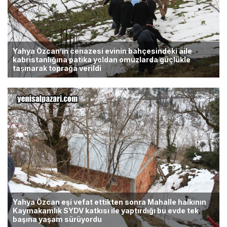
Yahya Özcan’ın cenazesi evinin bahçesindeki aile
kabristanlığına patika yoldan omuzlarda güçlükle
taşınarak toprağa verildi
Yahya Özcan eşi vefat ettikten sonra Mahalle halkının
Kaymakamlık SYDV katkısı ile yaptırdığı bu evde tek
başına yaşam sürüyordu