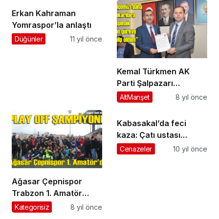
Erkan Kahraman
Yomraspor’la anlaştı
Düğünler
11 yıl önce
Kemal Türkmen AK
Parti Şalpazarı
Belediye Başkan Aday
AltManşet
8 yıl önce
Adayı
Kabasakal’da feci
kaza: Çatı ustası
hayatını kaybetti
Cenazeler
10 yıl önce
Ağasar Çepnispor
Trabzon 1. Amatör
Küme’ye yükseldi
Kategorisiz
8 yıl önce