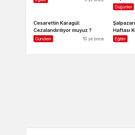
olayına k
Düğünler
Cesarettin Karagül:
Şalpazarı
Cezalandırılıyor muyuz ?
Haftası K
Gündem
10 yıl önce
Eğitim