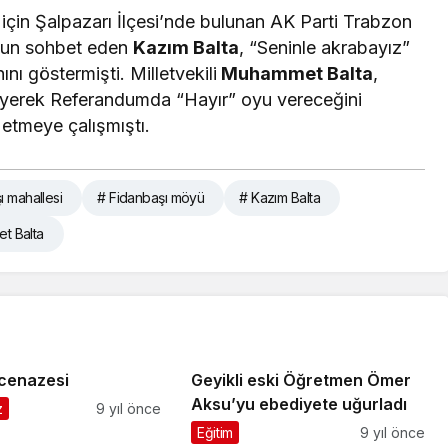
çin Şalpazarı İlçesi’nde bulunan AK Parti Trabzon
zun sohbet eden
Kazım Balta
, “Seninle akrabayız”
nı göstermişti. Milletvekili
Muhammet Balta
,
yerek Referandumda “Hayır” oyu vereceğini
a etmeye çalışmıştı.
ı mahallesi
# Fidanbaşı möyü
# Kazım Balta
et Balta
cenazesi
Geyikli eski Öğretmen Ömer
Aksu’yu ebediyete uğurladı
z
9 yıl önce
Eğitim
9 yıl önce