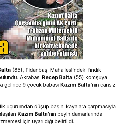
alta
(85), Fidanbaşı Mahallesi’ndeki fındık
 bulundu. Akrabası
Recep Balta
(55) komşuya
a gelince 9 çocuk babası
Kazım Balta
’nın cansız
elik uçurumdan düşüp başını kayalara çarpmasıyla
nlaşılan
Kazım Balta
’nın beyin damarlarında
memesi için uyarıldığı belirtildi.