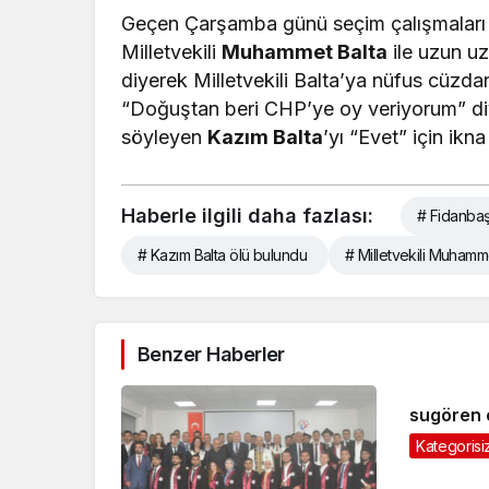
Geçen Çarşamba günü seçim çalışmaları i
Milletvekili
Muhammet Balta
ile uzun u
diyerek Milletvekili Balta’ya nüfus cüzdanı
“Doğuştan beri CHP’ye oy veriyorum” di
söyleyen
Kazım Balta
’yı “Evet” için ikn
Haberle ilgili daha fazlası:
# Fidanbaş
# Kazım Balta ölü bulundu
# Milletvekili Muhamm
Benzer Haberler
sugören 
Kategorisi