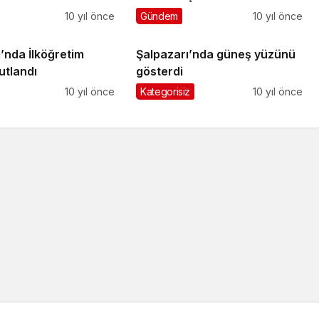
arşı uyardı
10 yıl önce
Gündem
10 yıl önce
’nda İlköğretim
Şalpazarı’nda güneş yüzünü
utlandı
gösterdi
10 yıl önce
Kategorisiz
10 yıl önce