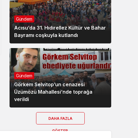
Gündem
Acısu’da 31. Hıdırellez Kültür ve Bahar
Bayramı coşkuyla kutlandı
Gündem
Görkem Selvitop’un cenazesi
Üzümözü Mahallesi’nde toprağa
verildi
DAHA FAZLA
GÖSTER