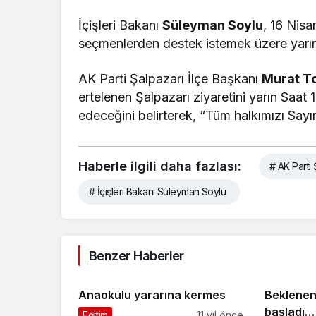
İçişleri Bakanı
Süleyman Soylu
, 16 Nis
seçmenlerden destek istemek üzere yarın
AK Parti Şalpazarı İlçe Başkanı
Murat T
ertelenen Şalpazarı ziyaretini yarın Saat
edeceğini belirterek, “Tüm halkımızı Say
Haberle ilgili daha fazlası:
# AK Parti 
# İçişleri Bakanı Süleyman Soylu
Benzer Haberler
Anaokulu yararına kermes
Beklenen
başladı… 
Eğitim
11 yıl önce