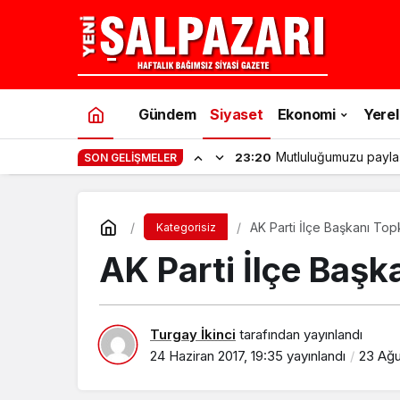
Gündem
Siyaset
Ekonomi
Yerel
Mutluluğumuzu payla
23:20
SON GELIŞMELER
AK Parti İlçe Başkanı To
Kategorisiz
AK Parti İlçe Baş
Turgay İkinci
tarafından yayınlandı
24 Haziran 2017, 19:35
yayınlandı
23 Ağu