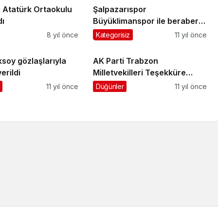
ı Atatürk Ortaokulu
Şalpazarıspor
dı
Büyüklimanspor ile berabere
kaldı
8 yıl önce
Kategorisiz
11 yıl önce
soy gözlaşlarıyla
AK Parti Trabzon
erildi
Milletvekilleri Teşekküre
Geldi
11 yıl önce
Düğünler
11 yıl önce