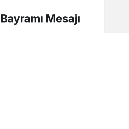
 Bayramı Mesajı
Düğünler
Mutluluğumuzu paylaşan herkese
teşekkür ediyoruz