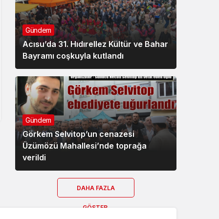
Gündem
Acısu’da 31. Hıdırellez Kültür ve Bahar
Bayramı coşkuyla kutlandı
Gündem
Görkem Selvitop’un cenazesi
Üzümözü Mahallesi’nde toprağa
verildi
DAHA FAZLA
GÖSTER