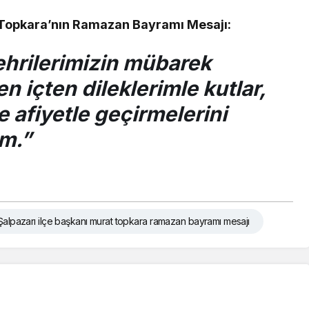
t Topkara’nın Ramazan Bayramı Mesajı:
hrilerimizin mübarek
 içten dileklerimle kutlar,
e afiyetle geçirmelerini
im.”
 Şalpazarı ilçe başkanı murat topkara ramazan bayramı mesajı