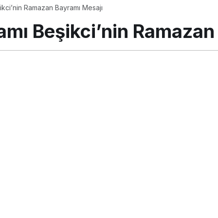
ikci’nin Ramazan Bayramı Mesajı
mı Beşikci’nin Ramazan
tos 2018, 11:30
güncellendi
PAYLAŞ