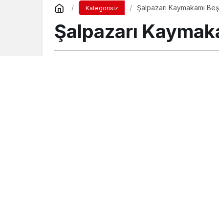
Şalpazarı Kaymakamı Beş
Kategorisiz
Şalpazarı Kaymaka
Turgay İkinci
tarafından yayınlandı
24 Haziran 2017, 18:41
yayınlandı
23 Ağus