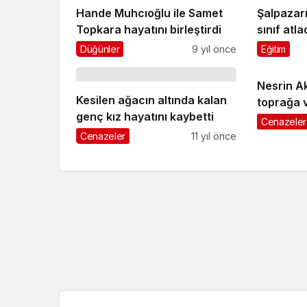
Hande Muhcıoğlu ile Samet
Şalpazar
Topkara hayatını birleştirdi
sınıf atla
Düğünler
9 yıl önce
Eğitim
Nesrin Ak
Kesilen ağacın altında kalan
toprağa v
genç kız hayatını kaybetti
Cenazeler
Cenazeler
11 yıl önce