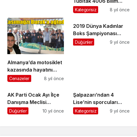
Tubitak 4006 Bilim
Fuarı büyük ilgi gördü
Kategorisiz
8 yıl önce
2019 Dünya Kadınlar
Boks Şampiyonası
Trabzon’da yapılacak
Düğünler
9 yıl önce
Almanya’da motosiklet
kazasında hayatını
kaybeden Burak
Cenazeler
8 yıl önce
Aydemir gözyaşlarıyla
toprağa verildi
AK Parti Ocak Ayı İlçe
Şalpazarı’ndan 4
Danışma Meclisi
Lise’nin sporcuları
Toplantısı yapıldı
Söğütlü Atletizm
Düğünler
10 yıl önce
Kategorisiz
9 yıl önce
Stadı’nda kıyasıya
yarıştı