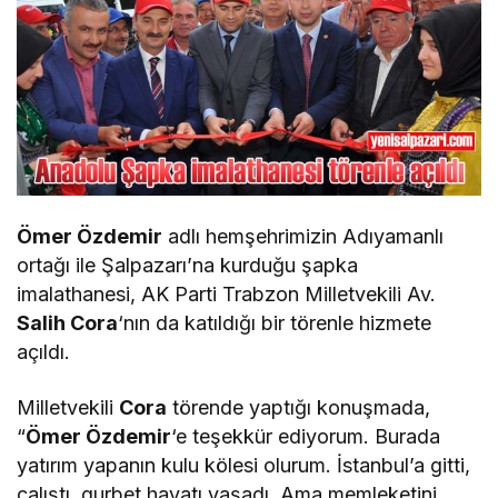
Ömer Özdemir
adlı hemşehrimizin Adıyamanlı
ortağı ile Şalpazarı’na kurduğu şapka
imalathanesi, AK Parti Trabzon Milletvekili Av.
Salih Cora
‘nın da katıldığı bir törenle hizmete
açıldı.
Milletvekili
Cora
törende yaptığı konuşmada,
“
Ömer Özdemir
‘e teşekkür ediyorum. Burada
yatırım yapanın kulu kölesi olurum. İstanbul’a gitti,
çalıştı, gurbet hayatı yaşadı. Ama memleketini