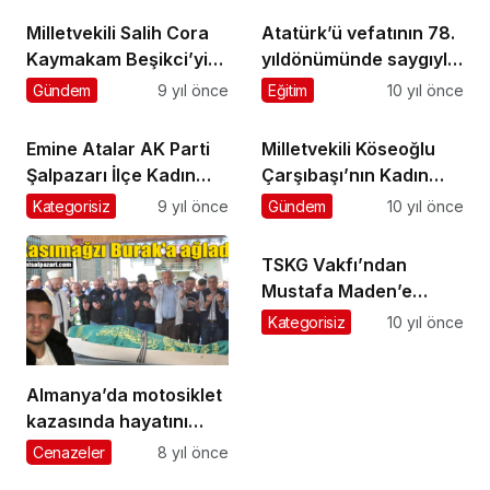
Milletvekili Salih Cora
Atatürk’ü vefatının 78.
Kaymakam Beşikci’yi
yıldönümünde saygıyla
ziyaret etti
andık
Gündem
9 yıl önce
Eğitim
10 yıl önce
Emine Atalar AK Parti
Milletvekili Köseoğlu
Şalpazarı İlçe Kadın
Çarşıbaşı’nın Kadın
Kolları Başkanlığı’na
Kaymakamı Beşikci’yi
Kategorisiz
9 yıl önce
Gündem
10 yıl önce
yeniden seçildi
ziyaret etti
TSKG Vakfı’ndan
Mustafa Maden’e
Gümüş Madalya verildi
Kategorisiz
10 yıl önce
Almanya’da motosiklet
kazasında hayatını
kaybeden Burak
Cenazeler
8 yıl önce
Aydemir gözyaşlarıyla