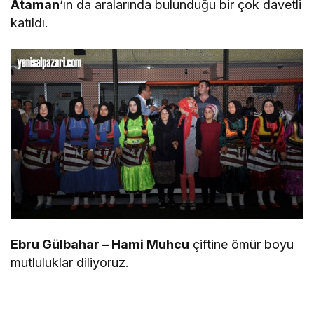
Ataman
‘ın da aralarında bulunduğu bir çok davetli
katıldı.
Ebru Gülbahar – Hami Muhcu
çiftine ömür boyu
mutluluklar diliyoruz.