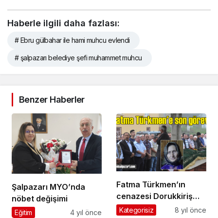
Haberle ilgili daha fazlası:
# Ebru gülbahar ile hami muhcu evlendi
# şalpazarı belediye şefi muhammet muhcu
Benzer Haberler
Fatma Türkmen’ın
Şalpazarı MYO’nda
cenazesi Dorukkiriş
nöbet değişimi
Mahallesi’nde toprağa
Kategorisiz
8 yıl önce
Eğitim
4 yıl önce