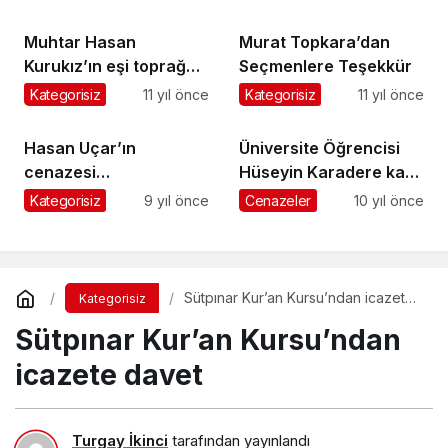
verildi
Muhtar Hasan
Murat Topkara’dan
Kurukız’ın eşi toprağa
Seçmenlere Teşekkür
verildi
Kategorisiz
11 yıl önce
Kategorisiz
11 yıl önce
Hasan Uçar’ın
Üniversite Öğrencisi
cenazesi
Hüseyin Karadere kaza
Kasımağzı’nda toprağa
kurbanı
Kategorisiz
9 yıl önce
Cenazeler
10 yıl önce
verildi
Sütpınar Kur’an Kursu’ndan icazete
Kategorisiz
davet
Sütpınar Kur’an Kursu’ndan
icazete davet
Turgay İkinci
tarafından yayınlandı