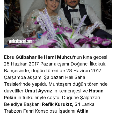
Ebru Gülbahar
ile
Hami Muhcu
‘nun kına gecesi
25 Haziran 2017 Pazar akşamı Doğancı İlkokulu
Bahçesinde, düğün töreni de 28 Haziran 2017
Çarşamba akşamı Şalpazarı Halı Saha
Tesisleri’nde yapıldı. Muhteşem düğün töreninde
davetliler
Umut Ayvaz
‘ın kemençesi ve
Hasan
Pekin
‘in türküleriyle coştu. Düğüne Şalpazarı
Belediye Başkanı
Refik Kurukız
, Sri Lanka
Trabzon Fahri Konsolosu İşadamı
Atilla