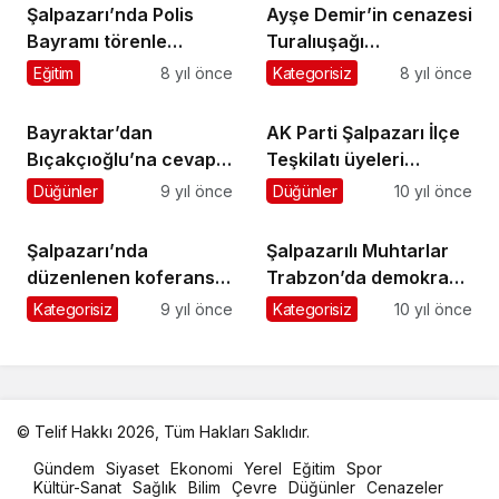
Şalpazarı’nda Polis
Ayşe Demir’in cenazesi
Bayramı törenle
Turalıuşağı
kutlandı
Mahallesi’nde toprağa
Eğitim
8 yıl önce
Kategorisiz
8 yıl önce
verildi
Bayraktar’dan
AK Parti Şalpazarı İlçe
Bıçakçıoğlu’na cevap:
Teşkilatı üyeleri
Pek hoş olmadı
güncelliyor
Düğünler
9 yıl önce
Düğünler
10 yıl önce
Şalpazarı’nda
Şalpazarılı Muhtarlar
düzenlenen koferans
Trabzon’da demokrasi
büyük ilgi gördü
nöbetine katıldı
Kategorisiz
9 yıl önce
Kategorisiz
10 yıl önce
© Telif Hakkı 2026, Tüm Hakları Saklıdır.
malatya
Gündem
Siyaset
Ekonomi
Yerel
Eğitim
Spor
oto
Kültür-Sanat
Sağlık
Bilim
Çevre
Düğünler
Cenazeler
kiralama