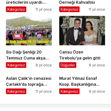
üreticilerini uyardı:
Derneği Kahvaltısı
Vakit kaybetmeyin
Kategorisiz
11 yıl önce
Kategorisiz
11 yıl önce
Sis Dağı Şenliği 20
Cansu Özen
Temmuz Cuma akşamı
Tirebolu’ya gelin gitti
başlayacak
Kategorisiz
8 yıl önce
Düğünler
8 yıl önce
Aslan Çalık’ın cenazesi
Murat Yılmaz Esnaf
Çarlaklı’da toprağa
Koop. Başkanlığına
verildi
yeniden seçildi
Kategorisiz
11 yıl önce
Kategorisiz
8 yıl önce