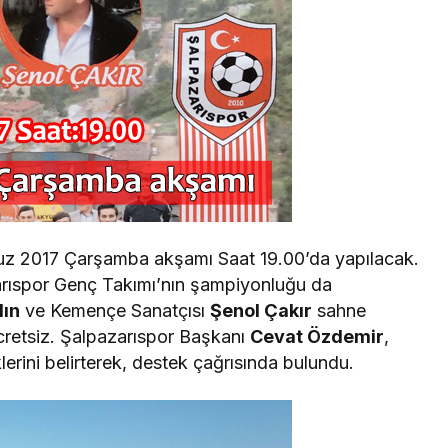
uz 2017 Çarşamba akşamı Saat 19.00’da yapılacak.
arıspor Genç Takımı’nın şampiyonluğu da
ın
ve Kemençe Sanatçısı
Şenol Çakır
sahne
cretsiz. Şalpazarıspor Başkanı
Cevat Özdemir
,
erini belirterek, destek çağrısında bulundu.