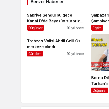
Benzer Haberler
Sabriye Şengül bu gece
Şalpazarı
Kanal D’de Beyaz’ın sürpriz
Şampiyon
konuğu olacak
Düğünler
10 yıl önce
Eğitim
Trabzon Valisi Abdil Celil Öz
merkeze alındı
Gündem
10 yıl önce
Berna Dil
Tarhan’ı
Düğünler