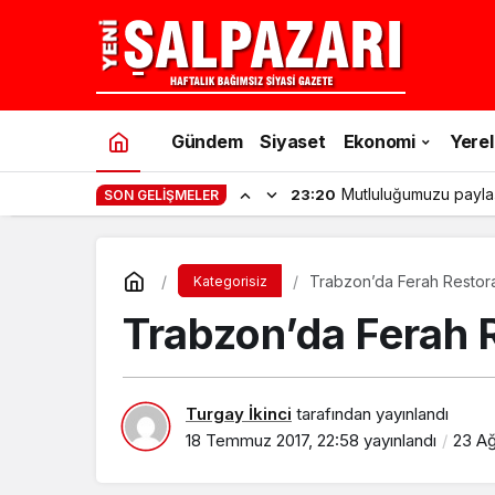
Gündem
Siyaset
Ekonomi
Yerel
Mutluluğumuzu payla
23:20
SON GELIŞMELER
Trabzon’da Ferah Restora
Kategorisiz
Trabzon’da Ferah R
Turgay İkinci
tarafından yayınlandı
18 Temmuz 2017, 22:58
yayınlandı
23 Ağ