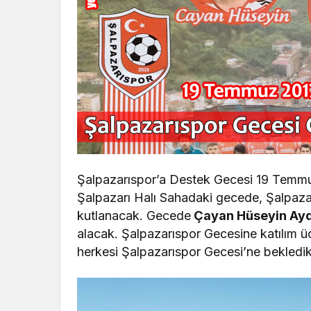
Şalpazarıspor’a Destek Gecesi 19 Temm
Şalpazarı Halı Sahadaki gecede, Şalpaz
kutlanacak. Gecede
Çayan Hüseyin Ayd
alacak. Şalpazarıspor Gecesine katılım ü
herkesi Şalpazarıspor Gecesi’ne bekledikl