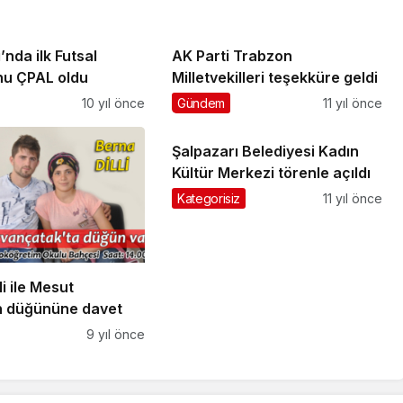
’nda ilk Futsal
AK Parti Trabzon
u ÇPAL oldu
Milletvekilleri teşekküre geldi
10 yıl önce
Gündem
11 yıl önce
Şalpazarı Belediyesi Kadın
Kültür Merkezi törenle açıldı
Kategorisiz
11 yıl önce
li ile Mesut
n düğününe davet
9 yıl önce