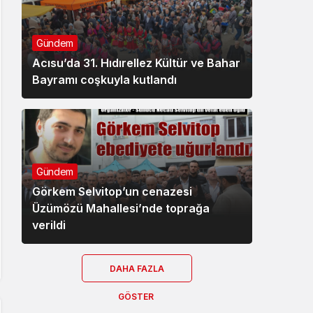
Gündem
Acısu’da 31. Hıdırellez Kültür ve Bahar
Bayramı coşkuyla kutlandı
Gündem
Görkem Selvitop’un cenazesi
Üzümözü Mahallesi’nde toprağa
verildi
DAHA FAZLA
GÖSTER