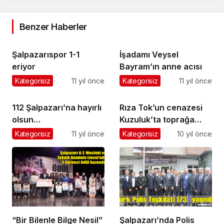
Benzer Haberler
Şalpazarıspor 1-1
İşadamı Veysel
eriyor
Bayram’ın anne acısı
Kategorisiz
11 yıl önce
Kategorisiz
11 yıl önce
112 Şalpazarı’na hayırlı
Rıza Tok’un cenazesi
olsun…
Kuzuluk’ta toprağa
verildi
Kategorisiz
11 yıl önce
Kategorisiz
10 yıl önce
“Bir Bilenle Bilge Nesil”
Şalpazarı’nda Polis