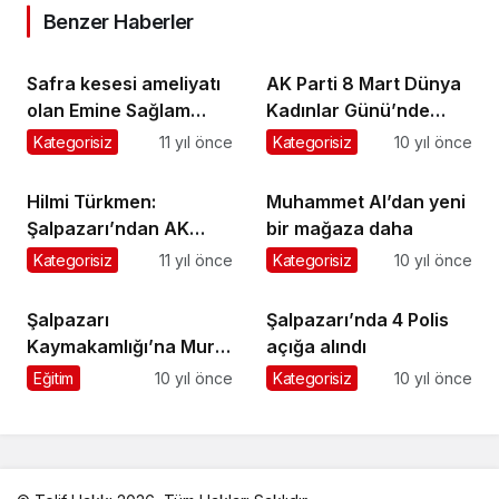
Benzer Haberler
Safra kesesi ameliyatı
AK Parti 8 Mart Dünya
olan Emine Sağlam
Kadınlar Günü’nde
hayatını kaybetti
çiçek dağıttı
Kategorisiz
11 yıl önce
Kategorisiz
10 yıl önce
Hilmi Türkmen:
Muhammet Al’dan yeni
Şalpazarı’ndan AK
bir mağaza daha
Parti’ye rekor oy
Kategorisiz
11 yıl önce
Kategorisiz
10 yıl önce
istiyorum
Şalpazarı
Şalpazarı’nda 4 Polis
Kaymakamlığı’na Murat
açığa alındı
Beşikçi atandı
Eğitim
10 yıl önce
Kategorisiz
10 yıl önce