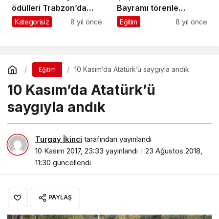
ödülleri Trabzon’da
Bayramı törenle
dağıtıldı
kutlandı
Kategorisiz
8 yıl önce
Eğitim
8 yıl önce
10 Kasım’da Atatürk’ü saygıyla andık
Eğitim
10 Kasım’da Atatürk’ü
saygıyla andık
Turgay İkinci
tarafından yayınlandı
10 Kasım 2017, 23:33
yayınlandı
23 Ağustos 2018,
11:30
güncellendi
PAYLAŞ