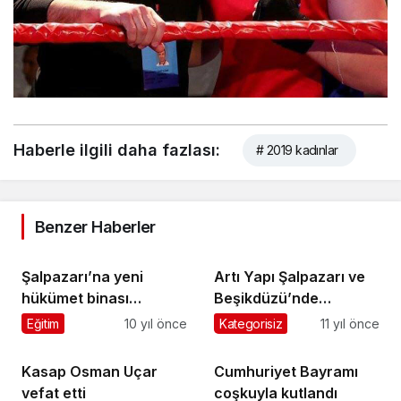
Haberle ilgili daha fazlası:
# 2019 kadınlar
Benzer Haberler
Şalpazarı’na yeni
Artı Yapı Şalpazarı ve
hükümet binası
Beşikdüzü’nde
yapılacak
hizmetinizde…
Eğitim
10 yıl önce
Kategorisiz
11 yıl önce
Kasap Osman Uçar
Cumhuriyet Bayramı
vefat etti
coşkuyla kutlandı