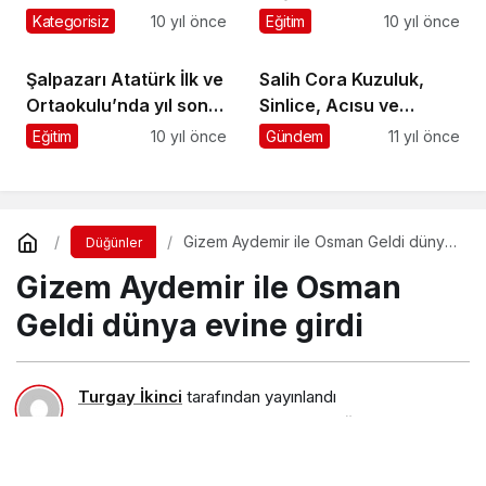
Kategorisiz
10 yıl önce
Eğitim
10 yıl önce
Şalpazarı Atatürk İlk ve
Salih Cora Kuzuluk,
Ortaokulu’nda yıl sonu
Sinlice, Acısu ve
programı düzenlendi
Geyikli’de konuştu:
Eğitim
10 yıl önce
Gündem
11 yıl önce
Gizem Aydemir ile Osman Geldi dünya
Düğünler
evine girdi
Gizem Aydemir ile Osman
Geldi dünya evine girdi
Turgay İkinci
tarafından yayınlandı
10 Eylül 2017, 23:59
yayınlandı
23 Ağustos 2018,
11:30
güncellendi