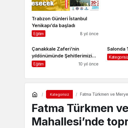
Trabzon Günleri İstanbul
Yenikapı’da başladı
Eğitim
8 yıl önce
Çanakkale Zaferi’nin
Salonda 
yıldönümünde Şehitlerimizi
Kategorisi
saygıyla andık
Eğitim
10 yıl önce
Fatma Türkmen ve Meryem 
Kategorisiz
Fatma Türkmen ve 
Mahallesi’nde topr