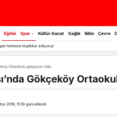
Eğitim
Spor
Kültür-Sanat
Sağlık
Bilim
Çevre
D
şan herkese teşekkür ediyoruz
eköy Ortaokulu şampiyon oldu
ı’nda Gökçeköy Ortaoku
os 2018, 11:29
güncellendi