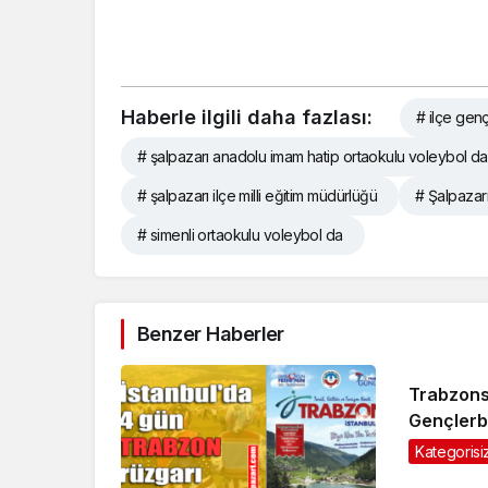
Haberle ilgili daha fazlası:
# ilçe gen
# şalpazarı anadolu imam hatip ortaokulu voleybol d
# şalpazarı ilçe milli eğitim müdürlüğü
# Şalpazar
# simenli ortaokulu voleybol da
Benzer Haberler
Trabzons
Gençlerbi
tanımadı:
Kategorisi