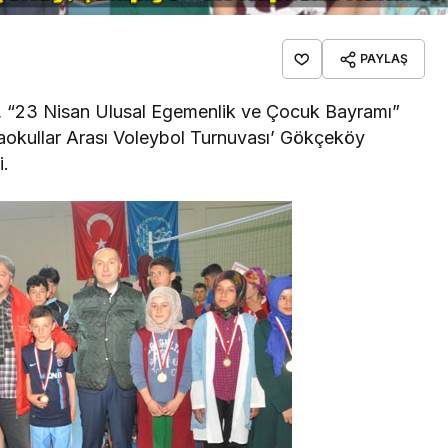
PAYLAŞ
ce, “23 Nisan Ulusal Egemenlik ve Çocuk Bayramı”
taokullar Arası Voleybol Turnuvası’ Gökçeköy
i.