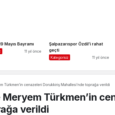
19 Mayıs Bayramı
Şalpazarıspor Özdil’i rahat
geçti
z
11 yıl önce
Kategorisiz
11 yıl önce
Türkmen’in cenazeleri Dorukkiriş Mahallesi’nde toprağa verildi
Meryem Türkmen’in cena
ağa verildi