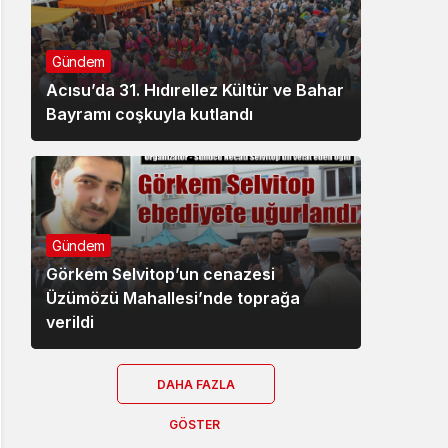
Gündem
Acısu’da 31. Hıdırellez Kültür ve Bahar
Bayramı coşkuyla kutlandı
Gündem
Görkem Selvitop’un cenazesi
Üzümözü Mahallesi’nde toprağa
verildi
DAHA FAZLA
GÖSTER