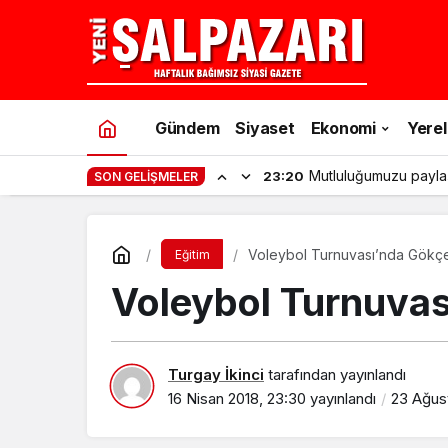
Gündem
Siyaset
Ekonomi
Yerel
Mutluluğumuzu payla
23:20
SON GELIŞMELER
Voleybol Turnuvası’nda Gökç
Eğitim
Voleybol Turnuvas
Turgay İkinci
tarafından yayınlandı
16 Nisan 2018, 23:30
yayınlandı
23 Ağust