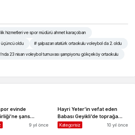
çlik hizmetleri ve spor müdürü ahmet karaçoban
a üçüncü oldu
# şalpazarı atatürk ortaokulu voleybol da 2. oldu
ı'nda 23 nisan voleybol turnuvası şampiyonu gökçeköy ortaokulu
por evinde
Hayri Yeter’in vefat eden
rliği’ne şans
Babası Geyikli’de toprağa
 3-1
verildi
z
9 yıl önce
Kategorisiz
10 yıl önce