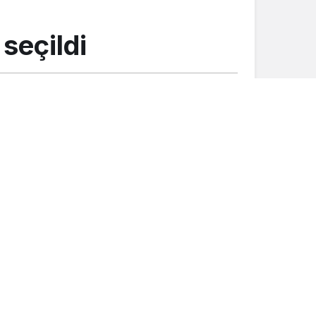
seçildi
Gündem
Şalpazarı’nda gençlerle doğa
yürüyüşü yapıldı