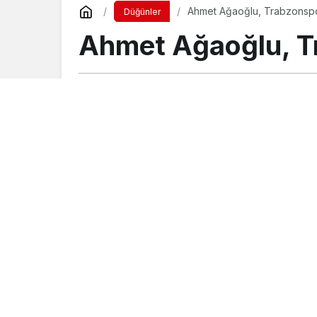
Ahmet Ağaoğlu, Trabzonspor
Düğünler
Ahmet Ağaoğlu, Tr
Turgay İkinci
tarafından yayınlandı
8 Nisan 2018, 23:57
yayınlandı
23 Ağust