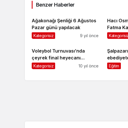
Benzer Haberler
Ağakonağı Şenliği 6 Ağustos
Hacı Os
Pazar günü yapılacak
Fatma Ka
toprağa v
Kategorisiz
9 yıl önce
Kategorisi
Voleybol Turnuvası’nda
Şalpazarı
çeyrek final heyecanı
ebediyete 
sürüyor
Kategorisiz
10 yıl önce
Eğitim