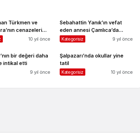
man Türkmen ve
Sebahattin Yanık’ın vefat
ra’nın cenazeleri
eden annesi Çamlıca’da
erildi
toprağa verildi
z
10 yıl önce
Kategorisiz
9 yıl önce
’nın bir değeri daha
Şalpazarı’nda okullar yine
intikal etti
tatil
9 yıl önce
Kategorisiz
10 yıl önce