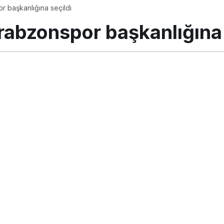
 başkanlığına seçildi
abzonspor başkanlığına 
os 2018, 11:29
güncellendi