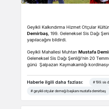
Geyikli Kalkındırma Hizmet Otçular Kült
Demirbaş
, 199. Geleneksel Sis Dağı Şenl
yapılacağını bildirdi.
Geyikli Mahallesi Muhtarı
Mustafa Demi
Geleneksel Sis Dağı Şenliği’nin 20 Te
günü Şalpazarı Kaymakamlığı kordinasyon
Haberle ilgili daha fazlası:
# 199. sis 
# geyikli otçular derneği başkanı mustafa demirbaş