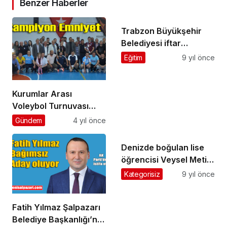
Benzer Haberler
Trabzon Büyükşehir
Belediyesi iftar
verecek
Eğitim
9 yıl önce
Kurumlar Arası
Voleybol Turnuvası
final maçıyla sona erdi
Gündem
4 yıl önce
Denizde boğulan lise
öğrencisi Veysel Metin
ebediyete uğurlandı
Kategorisiz
9 yıl önce
Fatih Yılmaz Şalpazarı
Belediye Başkanlığı’na