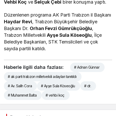
Vehbi Koç
ve
Selçuk Çebi
birer konuşma yaptı.
Düzenlenen programa AK Parti Trabzon il Başkanı
Haydar Revi
, Trabzon Büyükşehir Belediye
Başkanı Dr.
Orhan Fevzi Gümrükçüoğlu
,
Trabzon Milletvekili
Ayşe Sula Köseoğlu
, İlçe
Belediye Başkanları, STK Temsilcileri ve çok
sayıda partili katıldı.
Haberle ilgili daha fazlası:
# Adnan Günnar
# ak parti trabzon milletvekili adayları tanıtıldı
# Av. Salih Cora
# Ayşe Sula Köseoğlu
# dr.
# Muhammet Balta
# vehbi koç