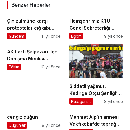
Benzer Haberler
Çin zulmüne karşı
Hemşehrimiz KTÜ
protestolar çığ gibi
Genel Sekreterliği
büyüyor
görevine atandı
Gündem
11 yıl önce
Eğitim
9 yıl önce
AK Parti Şalpazarı İlçe
Danışma Meclisi
Toplantısı yapıldı
Eğitim
10 yıl önce
Şiddetli yağmur,
Kadırga Otçu Şenliği’ni
çileye dönüştürdü
Kategorisiz
8 yıl önce
cengiz düğün
Mehmet Alp’in annesi
Vakfıkebir’de toprağa
Düğünler
9 yıl önce