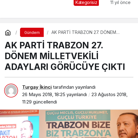
verildi
Kategorisiz
11 yıl önce
AK PARTİ TRABZON 27. DÖNEM
Gündem
MİLLETVEKİLİ ADAYLARI GÖRÜCÜYE
AK PARTİ TRABZON 27.
ÇIKTI
DÖNEM MİLLETVEKİLİ
ADAYLARI GÖRÜCÜYE ÇIKTI
Turgay İkinci
tarafından yayınlandı
26 Mayıs 2018, 18:25
yayınlandı
23 Ağustos 2018,
11:29
güncellendi