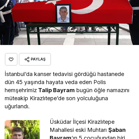
PAYLAŞ
İstanbul’da kanser tedavisi gördüğü hastanede
dün 45 yaşında hayata veda eden Polis
hemşehrimiz
Talip Bayram
bugün öğle namazını
müteakip Kirazlıtepe’de son yolculuğuna
uğurlandı.
Üsküdar İlçesi Kirazlıtepe
Mahallesi eski Muhtarı
Şaban
Bayram
‘ın 5 çocuğundan biri