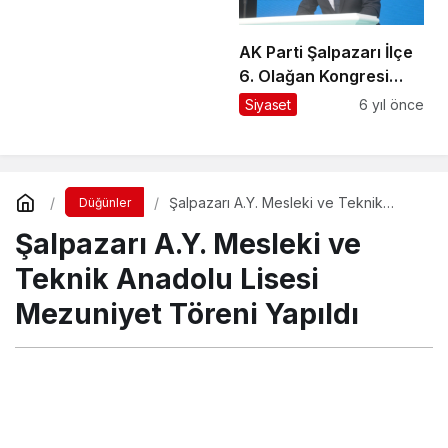
AK Parti Şalpazarı İlçe
6. Olağan Kongresi
yapıldı
Siyaset
6 yıl önce
Şalpazarı A.Y. Mesleki ve Teknik
Düğünler
Anadolu Lisesi Mezuniyet Töreni
Şalpazarı A.Y. Mesleki ve
Yapıldı
Teknik Anadolu Lisesi
Mezuniyet Töreni Yapıldı
Turgay İkinci
tarafından yayınlandı
25 Mayıs 2018, 22:15
yayınlandı
23 Ağustos 2018,
11:29
güncellendi