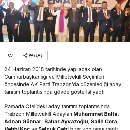
PAYLAŞ
24 Haziran 2018 tarihinde yapılacak olan
Cumhurbaşkanlığı ve Milletvekili Seçimleri
öncesinde AK Parti Trabzon’da düzenlediği aday
tanıtım toplantısında gövde gösterisi yaptı.
Ramada Otel’deki aday tanıtım toplantısında
Trabzon Milletvekili Adayları
Muhammet Balta
,
Adnan Günnar
,
Bahar Ayvazoğlu
,
Salih Cora
,
Vehbi Koç
ve
Selçuk Çebi
birer konuşma yaptı.