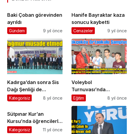
Baki Çoban görevinden
Hanife Bayraktar kaza
ayrıldı
sonucu kaybetti
Gündem
9 yıl önce
Cenazeler
9 yıl önce
Kadırga’dan sonra Sis
Voleybol
Dağı Şenliği de
Turnuvası’nda
yağmura teslim oldu
Gökçeköy Ortaokulu
Kategorisiz
8 yıl önce
Eğitim
8 yıl önce
şampiyon oldu
Sütpınar Kur’an
Kursu’nda öğrencilerle
iftar
Kategorisiz
11 yıl önce