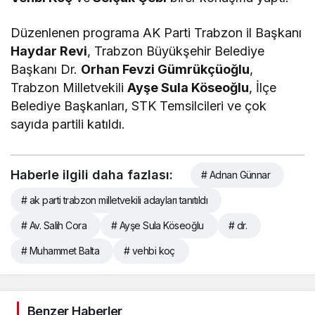
Düzenlenen programa AK Parti Trabzon il Başkanı
Haydar Revi
, Trabzon Büyükşehir Belediye
Başkanı Dr.
Orhan Fevzi Gümrükçüoğlu
,
Trabzon Milletvekili
Ayşe Sula Köseoğlu
, İlçe
Belediye Başkanları, STK Temsilcileri ve çok
sayıda partili katıldı.
Haberle ilgili daha fazlası:
# Adnan Günnar
# ak parti trabzon milletvekili adayları tanıtıldı
# Av. Salih Cora
# Ayşe Sula Köseoğlu
# dr.
# Muhammet Balta
# vehbi koç
Benzer Haberler