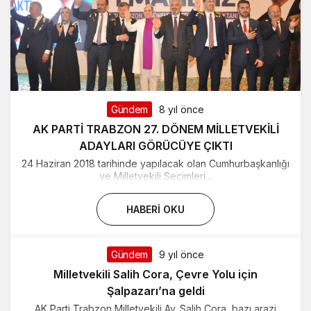
Gündem
8 yıl önce
AK PARTİ TRABZON 27. DÖNEM MİLLETVEKİLİ
ADAYLARI GÖRÜCÜYE ÇIKTI
24 Haziran 2018 tarihinde yapılacak olan Cumhurbaşkanlığı
ve Milletvekili Seçimleri...
HABERI OKU
Gündem
9 yıl önce
Milletvekili Salih Cora, Çevre Yolu için
Şalpazarı’na geldi
AK Parti Trabzon Milletvekili Av. Salih Cora, bazı arazi