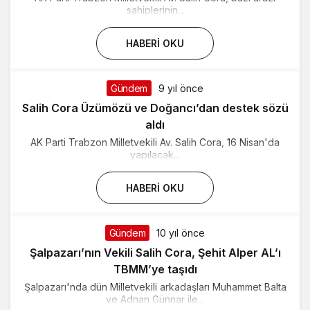
sahiplerinin...
HABERI OKU
Gündem
9 yıl önce
Salih Cora Üzümözü ve Doğancı’dan destek sözü
aldı
AK Parti Trabzon Milletvekili Av. Salih Cora, 16 Nisan'da
yapılacak...
HABERI OKU
Gündem
10 yıl önce
Şalpazarı’nın Vekili Salih Cora, Şehit Alper AL’ı
TBMM’ye taşıdı
Şalpazarı'nda dün Milletvekili arkadaşları Muhammet Balta
ve Adnan Günnar ile...