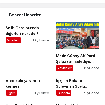
Benzer Haberler
Salih Cora burada
diğerleri nerede ?
Gündem
10 yıl önce
Metin Günay AK Parti
Şalpazarı Belediye
Başkan Aday Adayı
AltManşet
8 yıl önce
oldu
Anaokulu yararına
İçişleri Bakanı
kermes
Süleyman Soylu
Trabzon’da iftarda
Eğitim
11 yıl önce
Gündem
9 yıl önce
konuştu