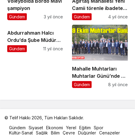
Voleybolda Bordo Mavi
Ağırtaş Mahallesi Yeni
şampiyon
Camii törenle ibadete
açıldı
Gündem
3 yıl önce
Gündem
4 yıl önce
Abdurrahman Halcı
Ordu’da Şube Müdürü
oldu
Gündem
11 yıl önce
Mahalle Muhtarları
Muhtarlar Günü’nde bir
araya geldi
Gündem
8 yıl önce
© Telif Hakkı 2026, Tüm Hakları Saklıdır.
malatya
Gündem
Siyaset
Ekonomi
Yerel
Eğitim
Spor
oto
Kültür-Sanat
Sağlık
Bilim
Çevre
Düğünler
Cenazeler
kiralama