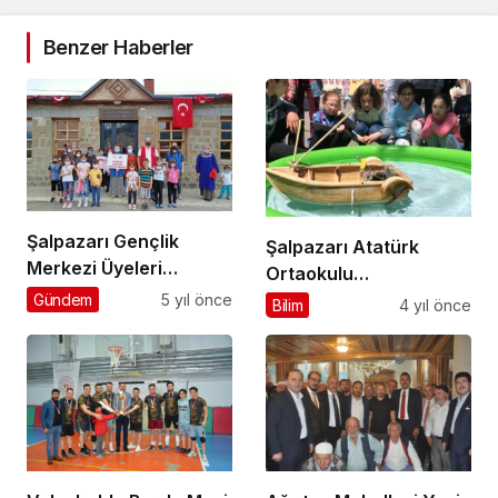
Benzer Haberler
Şalpazarı Gençlik
Şalpazarı Atatürk
Merkezi Üyeleri
Ortaokulu
Dorukkiriş
öğrencilerinin projeleri
Gündem
5 yıl önce
Bilim
4 yıl önce
Mahallesi’ndeki
büyük ilgi gördü
Etnografya Müzesi’ni
ziyaret etti