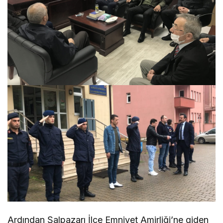
Ardından Şalpazarı İlçe Emniyet Amirliği’ne giden