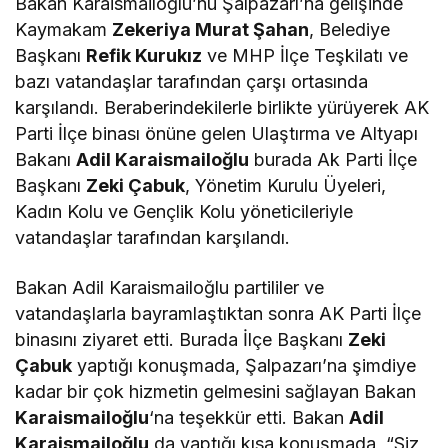
Bakan Karaismailoğlu’nu Şalpazarı’na gelişinde
Kaymakam
Zekeriya Murat Şahan
, Belediye
Başkanı
Refik Kurukız
ve MHP İlçe Teşkilatı ve
bazı vatandaşlar tarafından çarşı ortasında
karşılandı. Beraberindekilerle birlikte yürüyerek AK
Parti İlçe binası önüne gelen Ulaştırma ve Altyapı
Bakanı
Adil Karaismailoğlu
burada Ak Parti İlçe
Başkanı
Zeki Çabuk
, Yönetim Kurulu Üyeleri,
Kadın Kolu ve Gençlik Kolu yöneticileriyle
vatandaşlar tarafından karşılandı.
Bakan Adil Karaismailoğlu partililer ve
vatandaşlarla bayramlaştıktan sonra AK Parti İlçe
binasını ziyaret etti. Burada İlçe Başkanı
Zeki
Çabuk
yaptığı konuşmada, Şalpazarı’na şimdiye
kadar bir çok hizmetin gelmesini sağlayan Bakan
Karaismailoğlu
‘na teşekkür etti. Bakan
Adil
Karaismailoğlu
da yaptığı kısa konuşmada, “Siz