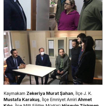
Kaymakam
Zekeriya Murat Şahan
, İlçe J. K.
Mustafa Karakuş
, İlçe Emniyet Amiri
Ahmet
Kılıç
, İlçe Milli Eğitim Müdürü
Hüseyin Türkmen
,