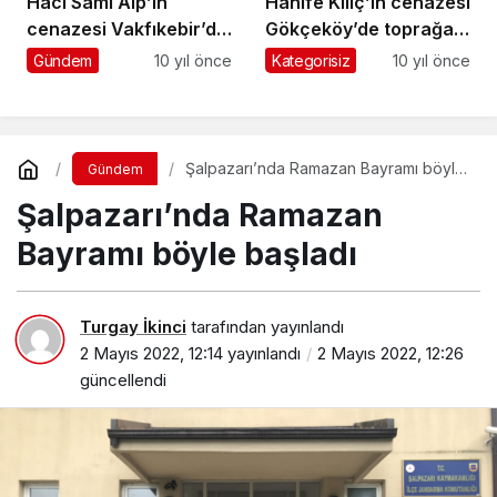
Hacı Sami Alp’in
Hanife Kılıç’ın cenazesi
cenazesi Vakfıkebir’de
Gökçeköy’de toprağa
toprağa verildi
verildi
Gündem
10 yıl önce
Kategorisiz
10 yıl önce
Şalpazarı’nda Ramazan Bayramı böyle
Gündem
başladı
Şalpazarı’nda Ramazan
Bayramı böyle başladı
Turgay İkinci
tarafından yayınlandı
2 Mayıs 2022, 12:14
yayınlandı
2 Mayıs 2022, 12:26
güncellendi