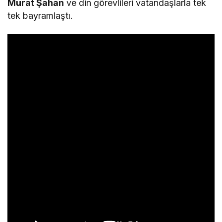
Murat Şahan
ve din görevlileri vatandaşlarla tek
tek bayramlaştı.