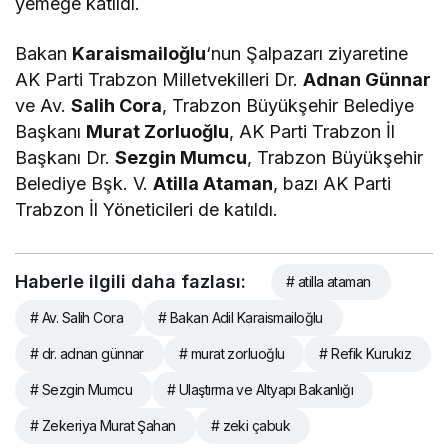
yemeğe katıldı.
Bakan
Karaismailoğlu
‘nun Şalpazarı ziyaretine
AK Parti Trabzon Milletvekilleri Dr.
Adnan Günnar
ve Av.
Salih Cora
, Trabzon Büyükşehir Belediye
Başkanı
Murat Zorluoğlu
, AK Parti Trabzon İl
Başkanı Dr.
Sezgin Mumcu
, Trabzon Büyükşehir
Belediye Bşk. V.
Atilla Ataman
, bazı AK Parti
Trabzon İl Yöneticileri de katıldı.
Haberle ilgili daha fazlası:
# atilla ataman
# Av. Salih Cora
# Bakan Adil Karaismailoğlu
# dr. adnan günnar
# murat zorluoğlu
# Refik Kurukız
# Sezgin Mumcu
# Ulaştırma ve Altyapı Bakanlığı
# Zekeriya Murat Şahan
# zeki çabuk