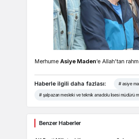
Merhume
Asiye Maden
‘e Allah’tan rahm
Haberle ilgili daha fazlası:
# asiye ma
# şalpazarı mesleki ve teknik anadolu lisesi müdürü 
Benzer Haberler