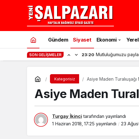
Gündem
Siyaset
Ekonomi
Yerel
Mutluluğumuzu payla
23:20
SON GELIŞMELER
Asiye Maden Turalıuşağı 
Kategorisiz
Asiye Maden Tural
Turgay İkinci
tarafından yayınlandı
1 Haziran 2018, 17:25
yayınlandı
23 Ağust