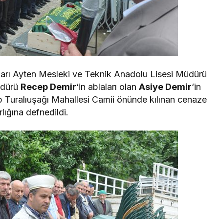
azarı Ayten Mesleki ve Teknik Anadolu Lisesi Müdürü
üdürü
Recep Demir
‘in ablaları olan
Asiye Demir
‘in
Turalıuşağı Mahallesi Camii önünde kılınan cenaze
ığına defnedildi.