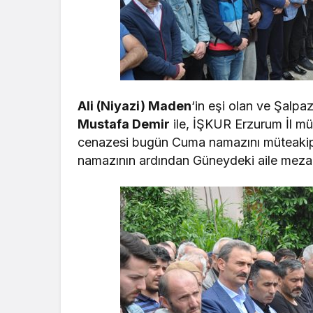
Ali (Niyazi) Maden
‘in eşi olan ve Şalp
Mustafa Demir
ile, İŞKUR Erzurum İl m
cenazesi bugün Cuma namazını müteakip 
namazının ardından Güneydeki aile mezarl