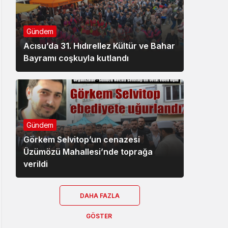
Gündem
Acısu’da 31. Hıdırellez Kültür ve Bahar
Bayramı coşkuyla kutlandı
Gündem
Görkem Selvitop’un cenazesi
Üzümözü Mahallesi’nde toprağa
verildi
DAHA FAZLA
GÖSTER