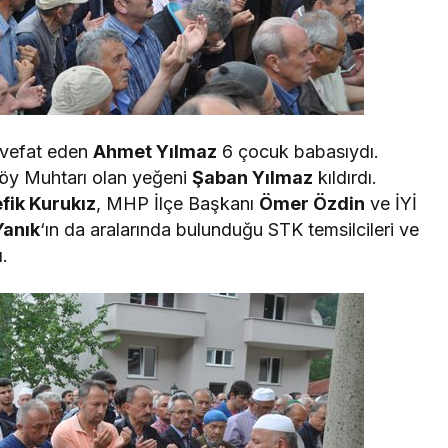
 vefat eden
Ahmet Yılmaz
6 çocuk babasıydı.
öy Muhtarı olan yeğeni
Şaban Yılmaz
kıldırdı.
fik Kurukız
, MHP İlçe Başkanı
Ömer Özdin
ve İYİ
Yanık
‘ın da aralarında bulunduğu STK temsilcileri ve
ı.