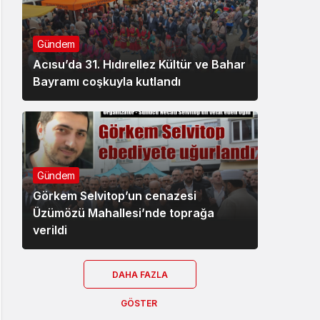
Gündem
Acısu’da 31. Hıdırellez Kültür ve Bahar
Bayramı coşkuyla kutlandı
Gündem
Görkem Selvitop’un cenazesi
Üzümözü Mahallesi’nde toprağa
verildi
DAHA FAZLA
GÖSTER