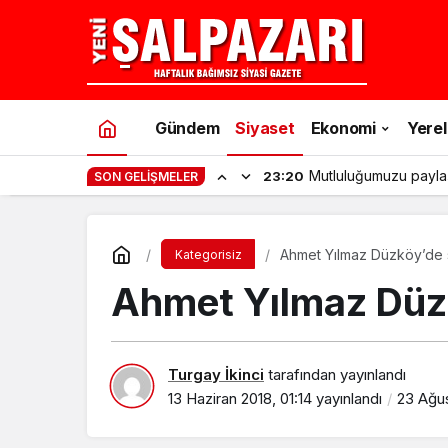
Gündem
Siyaset
Ekonomi
Yerel
Mutluluğumuzu payla
23:20
SON GELIŞMELER
Ahmet Yılmaz Düzköy’de 
Kategorisiz
Ahmet Yılmaz Düzk
Turgay İkinci
tarafından yayınlandı
13 Haziran 2018, 01:14
yayınlandı
23 Ağus