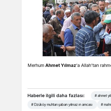
Merhum
Ahmet Yılmaz
‘a Allah’tan rahm
Haberle ilgili daha fazlası:
# ahmet yil
# Dzüköy muhtarı şaban yılmaz ın amcası
# mahm