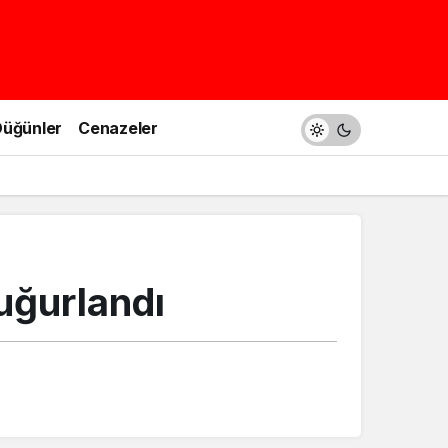
üğünler
Cenazeler
uğurlandı