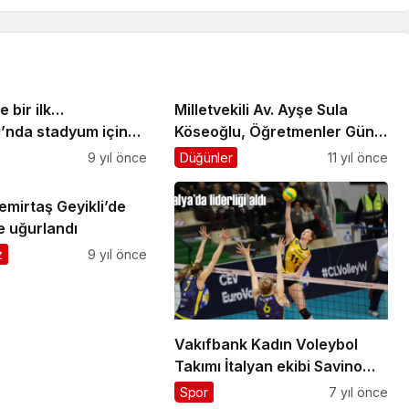
e bir ilk…
Milletvekili Av. Ayşe Sula
ı’nda stadyum için
Köseoğlu, Öğretmenler Günü
imlak edilecek
dolayısıyla mesaj yayımladı
9 yıl önce
Düğünler
11 yıl önce
emirtaş Geyikli’de
e uğurlandı
z
9 yıl önce
Vakıfbank Kadın Voleybol
Takımı İtalyan ekibi Savino
Del Bene Scandicci’ye şans
Spor
7 yıl önce