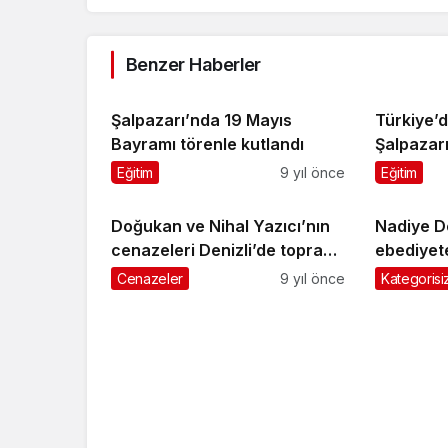
Benzer Haberler
Şalpazarı’nda 19 Mayıs
Türkiye’d
Bayramı törenle kutlandı
Şalpazar
arazi ist
Eğitim
9 yıl önce
Eğitim
Doğukan ve Nihal Yazıcı’nın
Nadiye D
cenazeleri Denizli’de toprağa
ebediyet
verildi
Cenazeler
9 yıl önce
Kategorisi