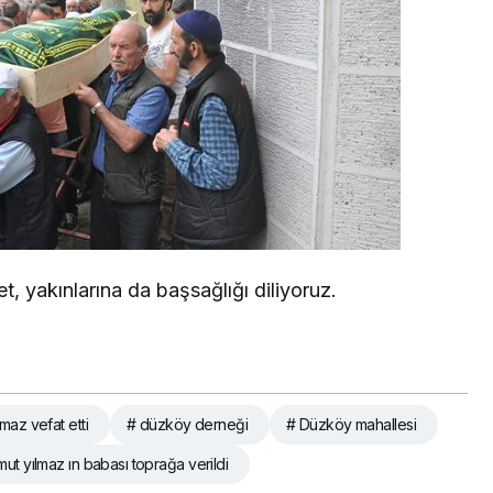
et, yakınlarına da başsağlığı diliyoruz.
maz vefat etti
# düzköy derneği
# Düzköy mahallesi
ut yılmaz ın babası toprağa verildi