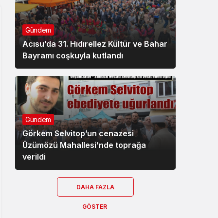
Gündem
Acısu’da 31. Hıdırellez Kültür ve Bahar
Bayramı coşkuyla kutlandı
Gündem
Görkem Selvitop’un cenazesi
Üzümözü Mahallesi’nde toprağa
verildi
DAHA FAZLA
GÖSTER