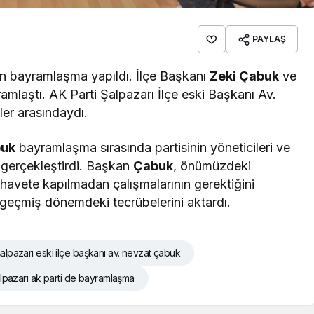
PAYLAŞ
ün bayramlaşma yapıldı. İlçe Başkanı
Zeki Çabuk
ve
yramlaştı. AK Parti Şalpazarı İlçe eski Başkanı Av.
er arasındaydı.
buk
bayramlaşma sırasında partisinin yöneticileri ve
a gerçekleştirdi. Başkan
Çabuk
, önümüzdeki
rehavete kapılmadan çalışmalarının gerektiğini
e geçmiş dönemdeki tecrübelerini aktardı.
şalpazarı eski ilçe başkanı av. nevzat çabuk
lpazarı ak parti de bayramlaşma