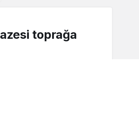
nazesi toprağa
Düğünler