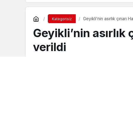
Geyikli’nin asırlık çınarı
Kategorisiz
Geyikli’nin asırlı
verildi
Turgay İkinci
tarafından yayınlandı
15 Haziran 2018, 23:06
yayınlandı
23 Ağu