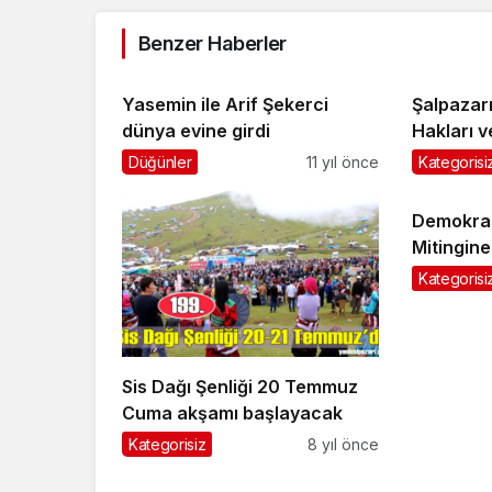
Benzer Haberler
Yasemin ile Arif Şekerci
Şalpazar
dünya evine girdi
Hakları 
kutlandı
Düğünler
11 yıl önce
Kategorisi
Demokras
Mitingine
Kategorisi
Sis Dağı Şenliği 20 Temmuz
Cuma akşamı başlayacak
Kategorisiz
8 yıl önce