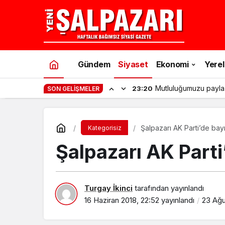
Gündem
Siyaset
Ekonomi
Yerel
Mutluluğumuzu payla
23:20
SON GELIŞMELER
Şalpazarı AK Parti’de bay
Kategorisiz
Şalpazarı AK Part
Turgay İkinci
tarafından yayınlandı
16 Haziran 2018, 22:52
yayınlandı
23 Ağu