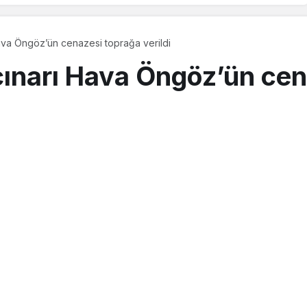
 Hava Öngöz’ün cenazesi toprağa verildi
k çınarı Hava Öngöz’ün ce
stos 2018, 11:28
güncellendi