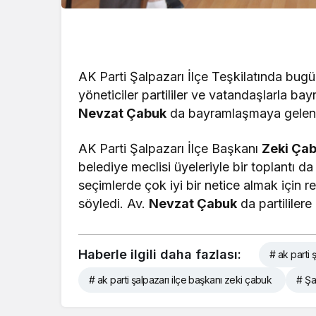
AK Parti Şalpazarı İlçe Teşkilatında bug
yöneticiler partililer ve vatandaşlarla ba
Nevzat Çabuk
da bayramlaşmaya gelenl
AK Parti Şalpazarı İlçe Başkanı
Zeki Ça
belediye meclisi üyeleriyle bir toplantı d
seçimlerde çok iyi bir netice almak için 
söyledi. Av.
Nevzat Çabuk
da partililer
Haberle ilgili daha fazlası:
# ak parti 
# ak parti şalpazarı ilçe başkanı zeki çabuk
# Şa