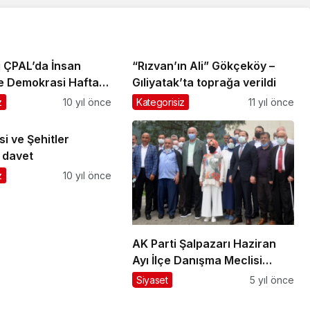
ı ÇPAL’da İnsan
“Rızvan’ın Ali” Gökçeköy –
ve Demokrasi Haftası
Gıliyatak’ta toprağa verildi
z
10 yıl önce
Kategorisiz
11 yıl önce
i ve Şehitler
 davet
z
10 yıl önce
AK Parti Şalpazarı Haziran
Ayı İlçe Danışma Meclisi
Toplantısı yapıldı
Siyaset
5 yıl önce