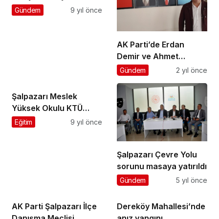
Şalpazarı’nda
Gündem
9 yıl önce
Kılıçtaroğlu’na çattı
AK Parti’de Erdan
Demir ve Ahmet
Karaçoban da
Gündem
2 yıl önce
adaylığını açıkladı
Şalpazarı Meslek
Yüksek Okulu KTÜ
Senatosunda
Eğitim
9 yıl önce
onaylandı
Şalpazarı Çevre Yolu
sorunu masaya yatırıldı
Gündem
5 yıl önce
AK Parti Şalpazarı İlçe
Dereköy Mahallesi’nde
Danışma Meclisi
anız yangını