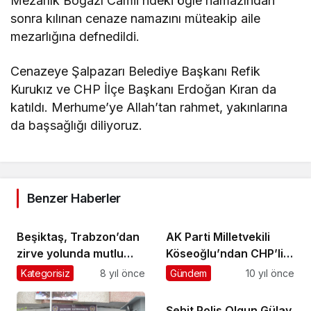
Mezarlık Boğazı Camii’ndeki öğle namazından
sonra kılınan cenaze namazını müteakip aile
mezarlığına defnedildi.
Cenazeye Şalpazarı Belediye Başkanı Refik
Kurukız ve CHP İlçe Başkanı Erdoğan Kıran da
katıldı. Merhume’ye Allah’tan rahmet, yakınlarına
da başsağlığı diliyoruz.
Benzer Haberler
Beşiktaş, Trabzon’dan
AK Parti Milletvekili
zirve yolunda mutlu
Köseoğlu’ndan CHP’li
döndü
Pekşen’e sert sözler :
Kategorisiz
8 yıl önce
Gündem
10 yıl önce
Halkın oyuyla gelen
halkın oyuyla gider
Şehit Polis Olgun Gülay