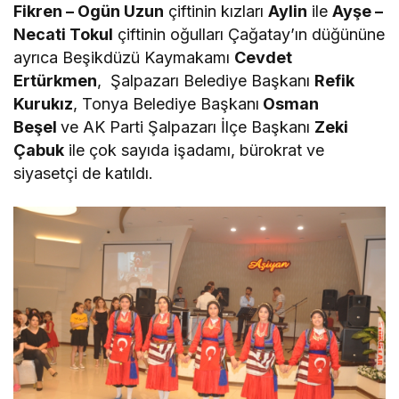
Fikren – Ogün Uzun
çiftinin kızları
Aylin
ile
Ayşe –
Necati Tokul
çiftinin oğulları Çağatay’ın düğününe
ayrıca Beşikdüzü Kaymakamı
Cevdet
Ertürkmen
, Şalpazarı Belediye Başkanı
Refik
Kurukız
, Tonya Belediye Başkanı
Osman
Beşel
ve AK Parti Şalpazarı İlçe Başkanı
Zeki
Çabuk
ile çok sayıda işadamı, bürokrat ve
siyasetçi de katıldı.