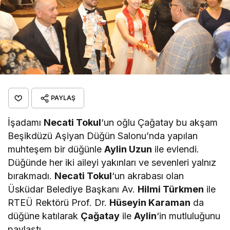
PAYLAŞ
İşadamı
Necati Tokul
‘un oğlu Çağatay bu akşam
Beşikdüzü Aşiyan Düğün Salonu’nda yapılan
muhteşem bir düğünle
Aylin Uzun
ile evlendi.
Düğünde her iki aileyi yakınları ve sevenleri yalnız
bırakmadı.
Necati Tokul
‘un akrabası olan
Üsküdar Belediye Başkanı Av.
Hilmi Türkmen
ile
RTEÜ Rektörü Prof. Dr.
Hüseyin Karaman
da
düğüne katılarak
Çağatay
ile
Aylin
‘in mutluluğunu
paylaştı.