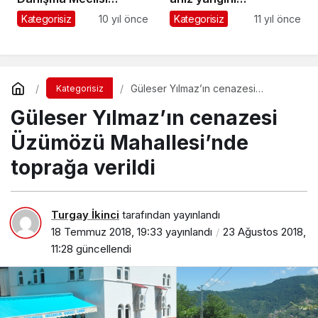
toplantısı yapıldı
söndürülmeye
Kategorisiz
10 yıl önce
Kategorisiz
11 yıl önce
çalışılıyor
Güleser Yılmaz’ın cenazesi
Kategorisiz
Üzümözü Mahallesi’nde toprağa
Güleser Yılmaz’ın cenazesi
verildi
Üzümözü Mahallesi’nde
toprağa verildi
Turgay İkinci
tarafından yayınlandı
18 Temmuz 2018, 19:33
yayınlandı
23 Ağustos 2018,
11:28
güncellendi