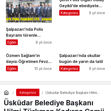
Geyikli’de ebediyete
uğurlandı
Kategorisiz
9 yıl önce
Şalpazarı’nda Polis
Bayramı törenle
kutlandı
Eğitim
8 yıl önce
Özmen Sağlam’ın
Şalpazarı’nda okullar
dayısı Öğretmen Fevzi
bugün de yarın da tatil
Kudu vefat etti
Eğitim
10 yıl önce
Kategorisiz
9 yıl önce
Üsküdar Belediye Başkanı Hilmi
Kategorisiz
Türkmen Kadırga Camii Şadırvanını
Üsküdar Belediye Başkanı
Cuma günü hizmete açacak