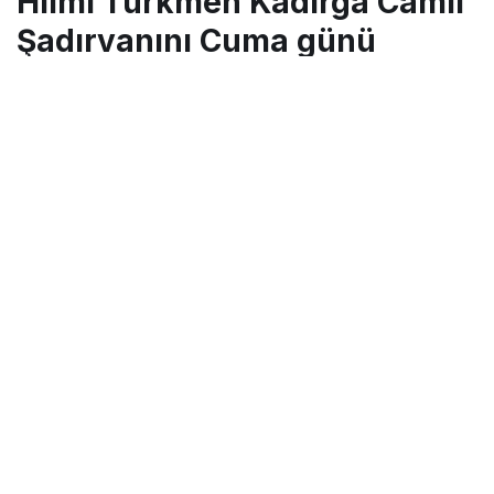
Hilmi Türkmen Kadırga Camii
Şadırvanını Cuma günü
hizmete açacak
Turgay İkinci
tarafından yayınlandı
18 Temmuz 2018, 18:37
yayınlandı
23 Ağustos 2018,
11:28
güncellendi