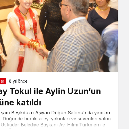
ler
8 yıl önce
y Tokul ile Aylin Uzun’un
ne katıldı
akşam Beşikdüzü Aşiyan Düğün Salonu'nda yapılan
Düğünde her iki aileyi yakınları ve sevenleri yalnız
 Üsküdar Belediye Başkanı Av. Hilmi Türkmen ile