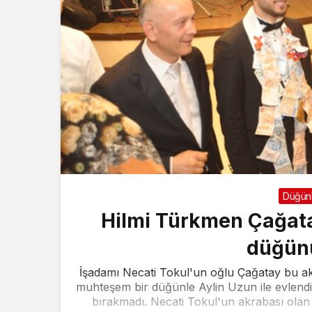
Düğün
Hilmi Türkmen Çağata
düğünü
İşadamı Necati Tokul'un oğlu Çağatay bu 
muhteşem bir düğünle Aylin Uzun ile evlendi. 
bırakmadı. Necati Tokul'un akrabası olan