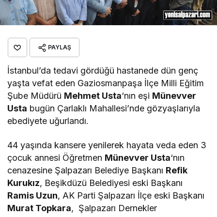
PAYLAŞ
İstanbul’da tedavi gördüğü hastanede dün genç
yaşta vefat eden Gaziosmanpaşa İlçe Milli Eğitim
Şube Müdürü
Mehmet Usta
‘nın eşi
Münevver
Usta
bugün Çarlaklı Mahallesi’nde gözyaşlarıyla
ebediyete uğurlandı.
44 yaşında kansere yenilerek hayata veda eden 3
çocuk annesi Öğretmen
Münevver Usta
‘nın
cenazesine Şalpazarı Belediye Başkanı
Refik
Kurukız
, Beşikdüzü Belediyesi eski Başkanı
Ramis Uzun
, AK Parti Şalpazarı İlçe eski Başkanı
Murat Topkara
, Şalpazarı Dernekler