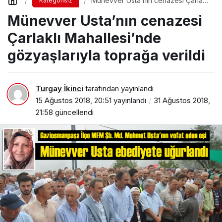
Münevver Usta’nın cenazesi Çarlaklı
Kategorisiz
Mahallesi’nde gözyaşlarıyla toprağa
Münevver Usta’nın cenazesi
verildi
Çarlaklı Mahallesi’nde
gözyaşlarıyla toprağa verildi
Turgay İkinci
tarafından yayınlandı
15 Ağustos 2018, 20:51
yayınlandı
31 Ağustos 2018,
21:58
güncellendi