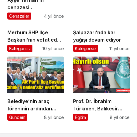
cenazesi
Sayvançatak’ta
Cenazeler
4 yıl önce
toprağa verildi
Merhum SHP İlçe
Şalpazarı’nda kar
Başkanı’nın vefat eden
yağışı devam ediyor
eşi Leman Özen
Kategorisiz
10 yıl önce
Kategorisiz
11 yıl önce
toprağa verildi
Belediye’nin araç
Prof. Dr. İbrahim
töreninin ardından
Türkmen, Balıkesir
kafalarda soru işareti
Üniversitesi Rektör
Gündem
8 yıl önce
Eğitim
8 yıl önce
kaldı !
Yardımcılığı görevine
atandı