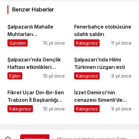
Benzer Haberler
Şalpazarılı Mahalle
Fenerbahçe otobüsüne
Muhtarları
silahlı saldırı
Cumhurbaşkanlığı
Gündem
10 yıl önce
Kategorisiz
11 yıl önce
Külliyesinde ağırlandı
Şalpazarı’nda Gençlik
Şalpazarı’nda Hilmi
Haftası etkinlikleri
Türkmen rüzgarı esti
başladı
Eğitim
10 yıl önce
Kategorisiz
9 yıl önce
Fikret Uçar Din-Bir-Sen
İzzet Demirci’nin
Trabzon İl Başkanlığı
cenazesi Simenli’de
görevine getirildi
toprağa verildi
Kategorisiz
10 yıl önce
Kategorisiz
9 yıl önce