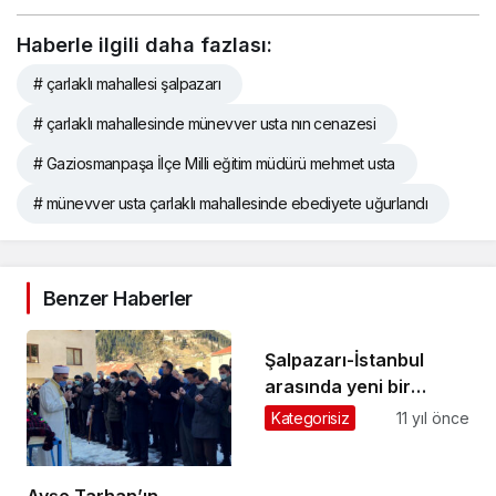
Haberle ilgili daha fazlası:
# çarlaklı mahallesi şalpazarı
# çarlaklı mahallesinde münevver usta nın cenazesi
# Gaziosmanpaşa İlçe Milli eğitim müdürü mehmet usta
# münevver usta çarlaklı mahallesinde ebediyete uğurlandı
Benzer Haberler
Şalpazarı-İstanbul
arasında yeni bir
otobüs firması hizmete
Kategorisiz
11 yıl önce
başladı
Ayşe Tarhan’ın