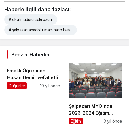
Haberle ilgili daha fazlası:
# okul müdürü zeki uzun
# şalpazarı anadolu imam hatip lisesi
Benzer Haberler
Emekli Öğretmen
Hasan Demir vefat etti
Düğünler
10 yıl önce
Şalpazarı MYO’nda
2023-2024 Eğitim
Öğretim Yılı tanışma
Eğitim
3 yıl önce
toplantısı düzenlendi