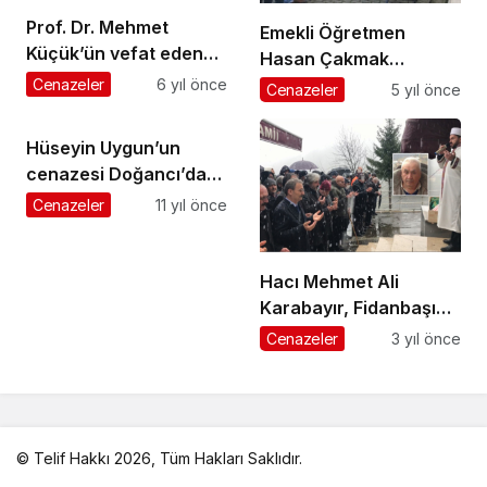
Prof. Dr. Mehmet
Emekli Öğretmen
Küçük’ün vefat eden
Hasan Çakmak
babası Üzümözü
Şalpazarı’nda son
Cenazeler
6 yıl önce
Cenazeler
5 yıl önce
Mahallesi’nde toprağa
yolculuğuna uğurlandı
verildi
Hüseyin Uygun’un
cenazesi Doğancı’da
toprağa verildi
Cenazeler
11 yıl önce
Hacı Mehmet Ali
Karabayır, Fidanbaşı
Mahallesi’nde
Cenazeler
3 yıl önce
ebediyete uğurlandı
© Telif Hakkı 2026, Tüm Hakları Saklıdır.
malatya