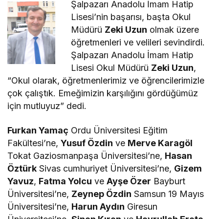
Şalpazarı Anadolu İmam Hatip
Lisesi’nin başarısı, başta Okul
Müdürü
Zeki Uzun
olmak üzere
öğretmenleri ve velileri sevindirdi.
Şalpazarı Anadolu İmam Hatip
Lisesi Okul Müdürü
Zeki Uzun
,
“Okul olarak, öğretmenlerimiz ve öğrencilerimizle
çok çalıştık. Emeğimizin karşılığını gördüğümüz
için mutluyuz” dedi.
Furkan Yamaç
Ordu Üniversitesi Eğitim
Fakültesi’ne,
Yusuf Özdin
ve
Merve Karagöl
Tokat Gaziosmanpaşa Üniversitesi’ne,
Hasan
Öztürk
Sivas cumhuriyet Üniversitesi’ne,
Gizem
Yavuz
,
Fatma Yolcu
ve
Ayşe Özer
Bayburt
Üniversitesi’ne,
Zeynep Özdin
Samsun 19 Mayıs
Üniversitesi’ne,
Harun Aydın
Giresun