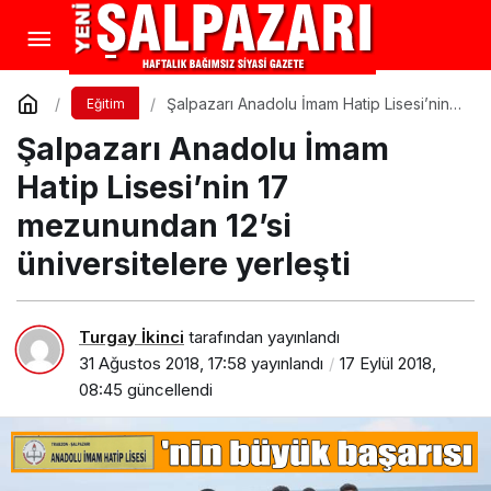
Şalpazarı Anadolu İmam Hatip Lisesi’nin
Eğitim
17 mezunundan 12’si üniversitelere
Şalpazarı Anadolu İmam
yerleşti
Hatip Lisesi’nin 17
mezunundan 12’si
üniversitelere yerleşti
Turgay İkinci
tarafından yayınlandı
31 Ağustos 2018, 17:58
yayınlandı
17 Eylül 2018,
08:45
güncellendi