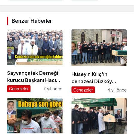
Benzer Haberler
Sayvançatak Derneği
Hüseyin Kılıç’ın
kurucu Başkanı Hacı
cenazesi Düzköy
Mehmet Özdin son
Mahallesi’nde toprağa
Cenazeler
7 yıl önce
Cenazeler
4 yıl önce
yolculuğuna uğurlandı
verildi