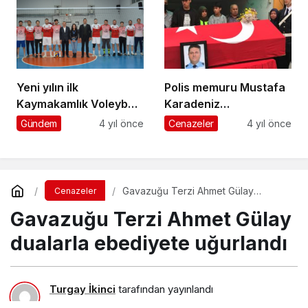
Yeni yılın ilk
Polis memuru Mustafa
Kaymakamlık Voleybol
Karadeniz
Turnuvası başladı
Beşikdüzü’nde son
Gündem
4 yıl önce
Cenazeler
4 yıl önce
yolculuğuna uğurlandı
Gavazuğu Terzi Ahmet Gülay
Cenazeler
dualarla ebediyete uğurlandı
Gavazuğu Terzi Ahmet Gülay
dualarla ebediyete uğurlandı
Turgay İkinci
tarafından yayınlandı
21 Mart 2022, 22:17
yayınlandı
21 Mart 2022, 22:41