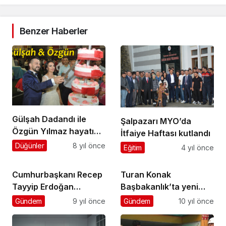
Benzer Haberler
Gülşah Dadandı ile
Şalpazarı MYO’da
Özgün Yılmaz hayatını
İtfaiye Haftası kutlandı
birleştirdi
Düğünler
8 yıl önce
Eğitim
4 yıl önce
Cumhurbaşkanı Recep
Turan Konak
Tayyip Erdoğan
Başbakanlık’ta yeni
Trabzon’da önemli
görevine başladı
Gündem
9 yıl önce
Gündem
10 yıl önce
mesajlar verdi