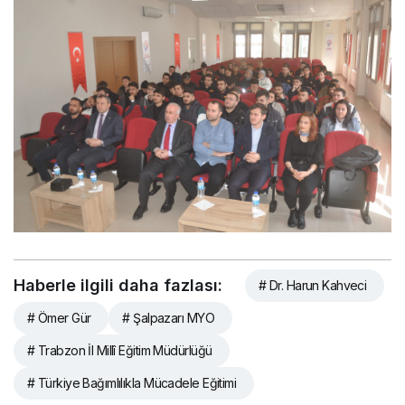
Haberle ilgili daha fazlası:
# Dr. Harun Kahveci
# Ömer Gür
# Şalpazarı MYO
# Trabzon İl Millî Eğitim Müdürlüğü
# Türkiye Bağımlılıkla Mücadele Eğitimi