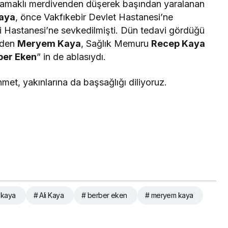
samaklı merdivenden düşerek başından yaralanan
aya
, önce Vakfıkebir Devlet Hastanesi’ne
i Hastanesi’ne sevkedilmişti. Dün tedavi gördüğü
eden
Meryem Kaya
, Sağlık Memuru
Recep Kaya
ber Eken
” in de ablasıydı.
hmet, yakınlarına da başsağlığı diliyoruz.
 kaya
# Ali Kaya
# berber eken
# meryem kaya