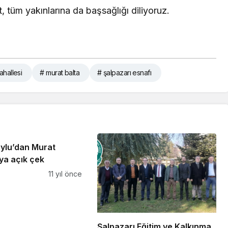
, tüm yakınlarına da başsağlığı diliyoruz.
ahallesi
# murat balta
# şalpazarı esnafı
ylu’dan Murat
ya açık çek
11 yıl önce
Şalpazarı Eğitim ve Kalkınma