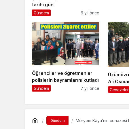
tarihi gün
Gündem
6 yıl önce
Öğrenciler ve öğretmenler
Üzümözü 
polislerin bayramlarını kutladı
Ali Osma
uğurland
Gündem
7 yıl önce
Cenazeler
Gündem