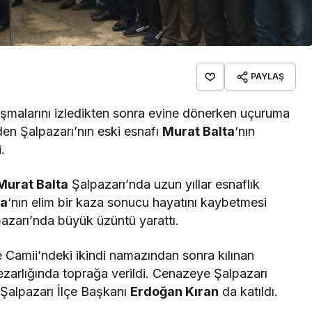
PAYLAŞ
ışmalarını izledikten sonra evine dönerken uçuruma
den Şalpazarı’nın eski esnafı
Murat Balta
‘nın
.
Murat Balta
Şalpazarı’nda uzun yıllar esnaflık
ta
‘nın elim bir kaza sonucu hayatını kaybetmesi
pazarı’nda büyük üzüntü yarattı.
e Camii’ndeki ikindi namazından sonra kılınan
arlığında toprağa verildi. Cenazeye Şalpazarı
alpazarı İlçe Başkanı
Erdoğan Kıran
da katıldı.