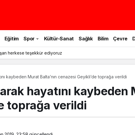
Eğitim
Spor
Kültür-Sanat
Sağlık
Bilim
Çevre
D
şan herkese teşekkür ediyoruz
nı kaybeden Murat Balta’nın cenazesi Geyikli’de toprağa verildi
rak hayatını kaybeden M
e toprağa verildi
an 2019, 23:58
güncellendi