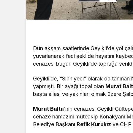
Dün akşam saatlerinde Geyikli’de yol çal
yuvarlanarak feci şekilde hayatını kaybe
cenazesi bugün Geyikli’de toprağa verildi
Geyikli’de, “Sıhhıyeci” olarak da tanınan
yapmıştı. Bir ayağı topal olan
Murat Bal
başta ailesi ve yakınları olmak üzere Şal
Murat Balta
‘nın cenazesi Geyikli Gültep
cenaze namazını müteakip Konakyanı Mez
Belediye Başkanı
Refik Kurukız
ve CHP Ş