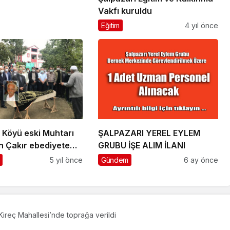
Vakfı kuruldu
Eğitim
4 yıl önce
Köyü eski Muhtarı
ŞALPAZARI YEREL EYLEM
n Çakır ebediyete
GRUBU İŞE ALIM İLANI
ı
5 yıl önce
Gündem
6 ay önce
Meryem Kaya’nın cenazesi Kireç Mahallesi’nde toprağa verildi