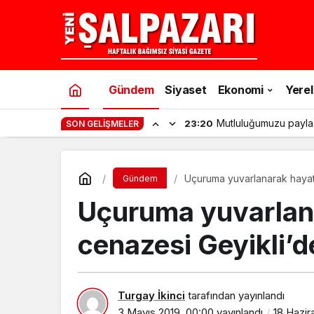
Gündem
Siyaset
Ekonomi
Yerel
Mutluluğumuzu payla
23:20
SON GELIŞMELER
Uçuruma yuvarlanarak hayatı
Gündem
Uçuruma yuvarlana
cenazesi Geyikli’d
Turgay İkinci
tarafından yayınlandı
3 Mayıs 2019, 00:00
yayınlandı
18 Hazir