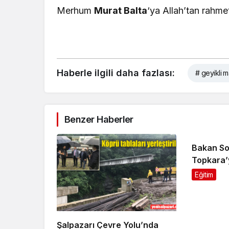
Merhum
Murat Balta
‘ya Allah’tan rahmet
Haberle ilgili daha fazlası:
# geyikli m
Benzer Haberler
Bakan So
Topkara’
Eğitim
Şalpazarı Çevre Yolu’nda