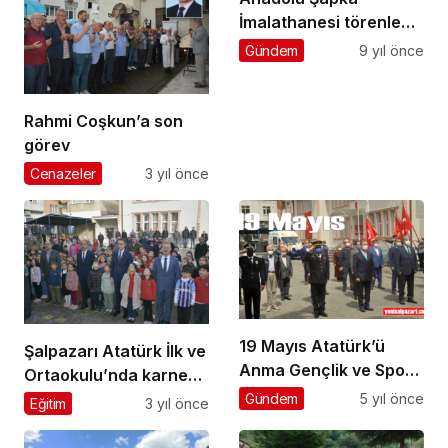
İmalathanesi törenle
hizmete açıldı
Gündem
9 yıl önce
Rahmi Coşkun’a son
görev
Cenazeler
3 yıl önce
19 Mayıs Atatürk’ü
Şalpazarı Atatürk İlk ve
Anma Gençlik ve Spor
Ortaokulu’nda karne
Bayramı’nın 102. yıl
heyecanı
Gündem
5 yıl önce
Eğitim
3 yıl önce
dönümü