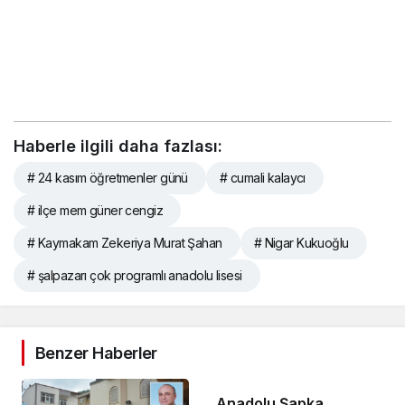
Haberle ilgili daha fazlası:
# 24 kasım öğretmenler günü
# cumali kalaycı
# ilçe mem güner cengiz
# Kaymakam Zekeriya Murat Şahan
# Nigar Kukuoğlu
# şalpazarı çok programlı anadolu lisesi
Benzer Haberler
Anadolu Şapka