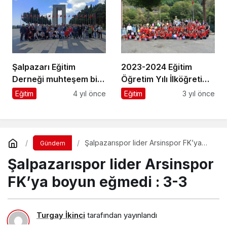
Şalpazarı Eğitim
2023-2024 Eğitim
Derneği muhteşem bir
Öğretim Yılı İlköğretim
organizasyonu daha
Haftası kutlandı
Eğitim
4 yıl önce
Eğitim
3 yıl önce
başarıyla tamamladı
Şalpazarıspor lider Arsinspor FK’ya
Gündem
boyun eğmedi : 3-3
Şalpazarıspor lider Arsinspor
FK’ya boyun eğmedi : 3-3
Turgay İkinci
tarafından yayınlandı