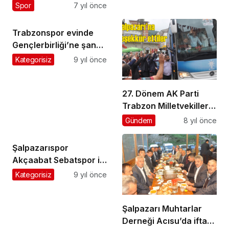
İskefiyespor’u 2-0
Spor
7 yıl önce
mağlup etti
Trabzonspor evinde
Gençlerbirliği’ne şans
tanımadı: 3-1
Kategorisiz
9 yıl önce
27. Dönem AK Parti
Trabzon Milletvekilleri
seçmenlere teşekkür
Gündem
8 yıl önce
ziyaretine geldiler
Şalpazarıspor
Akçaabat Sebatspor ile
1-1 berabere kaldı
Kategorisiz
9 yıl önce
Şalpazarı Muhtarlar
Derneği Acısu’da iftar