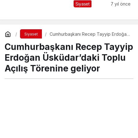
yemeği verdi
Siyaset
7 yıl önce
Cumhurbaşkanı Recep Tayyip Erdoğan
Siyaset
Üsküdar’daki Toplu Açılış Törenine
Cumhurbaşkanı Recep Tayyip
geliyor
Erdoğan Üsküdar’daki Toplu
Açılış Törenine geliyor
Turgay İkinci
tarafından yayınlandı
7 Aralık 2018, 16:40
yayınlandı
19 Aralık 2018, 21:01
güncellendi