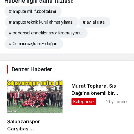
Haberle ilgili daha fazlası:
# ampute milli futbol takımı
# ampute teknik kurul ahmet yılmaz
# av. ali usta
# bedensel engelliler spor federasyonu
# Cumhurbaşkanı Erdoğan
Benzer Haberler
Murat Topkara, Sis
Dağı’na önemli bir
organizasyon için
Kategorisiz
10 yıl önce
girişimde bulundu
Şalpazarıspor
Çarşıbaşı