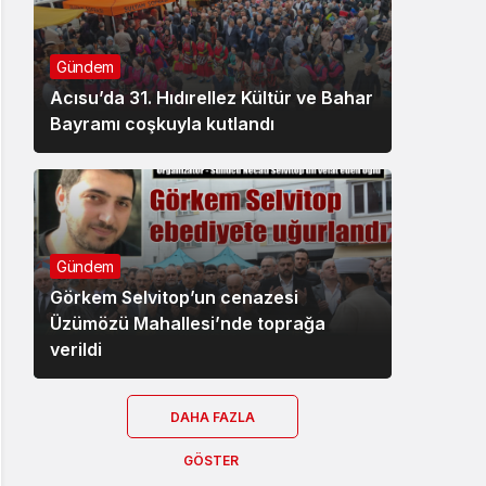
Gündem
Acısu’da 31. Hıdırellez Kültür ve Bahar
Bayramı coşkuyla kutlandı
Gündem
Görkem Selvitop’un cenazesi
Üzümözü Mahallesi’nde toprağa
verildi
DAHA FAZLA
GÖSTER