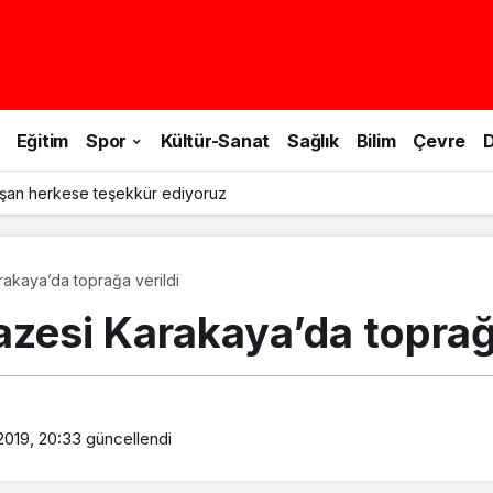
Eğitim
Spor
Kültür-Sanat
Sağlık
Bilim
Çevre
D
le doğa yürüyüşü yapıldı
rakaya’da toprağa verildi
zesi Karakaya’da toprağa
2019, 20:33
güncellendi