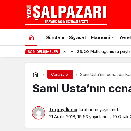
Gündem
Siyaset
Ekonomi
Yerel
Şalpazarı’nda gençler
11:53
SON GELIŞMELER
Sami Usta’nın cenazesi Ka
Cenazeler
Sami Usta’nın cena
Turgay İkinci
tarafından yayınlandı
21 Aralık 2018, 19:53
yayınlandı
10 Ocak 