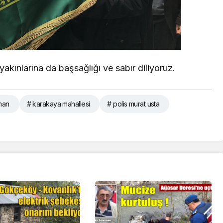
yakınlarına da başsağlığı ve sabır diliyoruz.
aman
# karakaya mahallesi
# polis murat usta