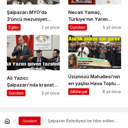
Şalpazarı MYO’da
Necati Yamaç,
3’üncü mezuniyet
Türkiye’nin Yarım
coşkusu
Asırlık Nükleer Enerji
Eğitim
2 yıl önce
Gündem
5 yıl önce
Serüvenini kitaplaştırdı
Üzümözü Mahallesi’nin
Ali Yazıcı:
en yaşlısı Hava Toplu
Şalpazarı’nda kravat
ebediyete uğurlandı
siyasetine son
AltManşet
8 yıl önce
Gündem
3 yıl önce
vereceğiz
Şalpazarı Belediyesi’ne hibe edilen
Gündem
yükleyici ve İtfaiye Teşkilatı için tören