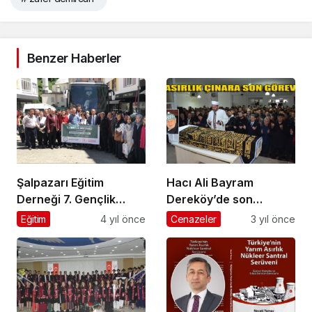
Benzer Haberler
Şalpazarı Eğitim
Hacı Ali Bayram
Derneği 7. Gençlik
Dereköy’de son
Festivali’ne katılacak
yolculuğuna uğurlandı
Eğitim
4 yıl önce
Cenazeler
3 yıl önce
olan öğrenciler yola
çıktı