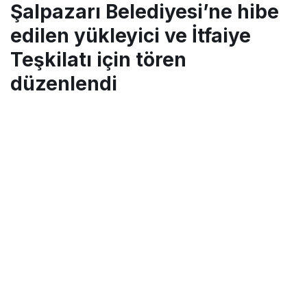
Şalpazarı Belediyesi’ne hibe
düzenlendi
edilen yükleyici ve İtfaiye
Teşkilatı için tören
düzenlendi
Turgay İkinci
tarafından yayınlandı
4 Şubat 2019, 17:41
yayınlandı
1 Mart 2019, 17:45
güncellendi