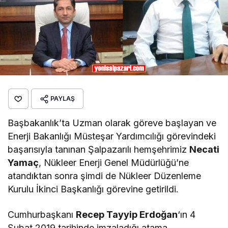
PAYLAŞ
Başbakanlık’ta Uzman olarak göreve başlayan ve
Enerji Bakanlığı Müsteşar Yardımcılığı görevindeki
başarısıyla tanınan Şalpazarılı hemşehrimiz
Necati
Yamaç
, Nükleer Enerji Genel Müdürlüğü’ne
atandıktan sonra şimdi de Nükleer Düzenleme
Kurulu İkinci Başkanlığı görevine getirildi.
Cumhurbaşkanı
Recep Tayyip Erdoğan
‘ın 4
Şubat 2019 tarihinde imzaladığı atama