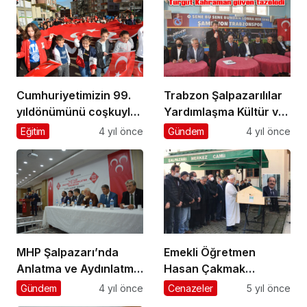
Cumhuriyetimizin 99.
Trabzon Şalpazarılılar
yıldönümünü coşkuyla
Yardımlaşma Kültür ve
kutladık
Dayanışma Derneği
Eğitim
4 yıl önce
Gündem
4 yıl önce
Genel Kurul Toplantısı
yapıldı
MHP Şalpazarı’nda
Emekli Öğretmen
Anlatma ve Aydınlatma
Hasan Çakmak
Toplantısı düzenledi
Şalpazarı’nda son
Gündem
4 yıl önce
Cenazeler
5 yıl önce
yolculuğuna uğurlandı