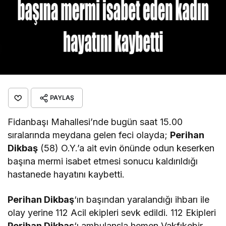
PAYLAŞ
Fidanbaşı Mahallesi’nde bugün saat 15.00
sıralarında meydana gelen feci olayda;
Perihan
Dikbaş
(58) O.Y.’a ait evin önünde odun keserken
başına mermi isabet etmesi sonucu kaldırıldığı
hastanede hayatını kaybetti.
Perihan Dikbaş
‘ın başından yaralandığı ihbarı ile
olay yerine 112 Acil ekipleri sevk edildi. 112 Ekipleri
Perihan Dikbaş
‘ı ambulansla hemen Vakfıkebir