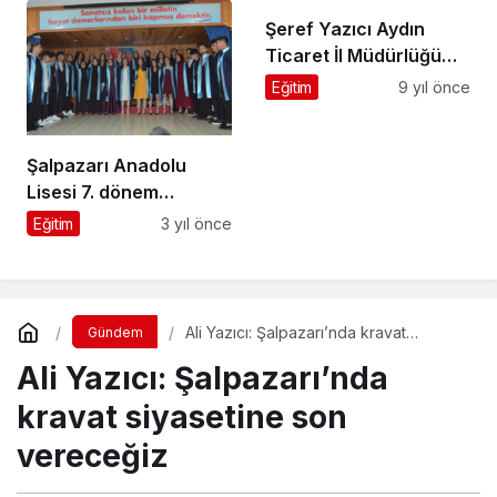
Şeref Yazıcı Aydın
Ticaret İl Müdürlüğü
görevine asaleten
Eğitim
9 yıl önce
atandı
Şalpazarı Anadolu
Lisesi 7. dönem
mezunlarına mezuniyet
Eğitim
3 yıl önce
belgeleri törenle
dağıtıldı
Ali Yazıcı: Şalpazarı’nda kravat
Gündem
siyasetine son vereceğiz
Ali Yazıcı: Şalpazarı’nda
kravat siyasetine son
vereceğiz