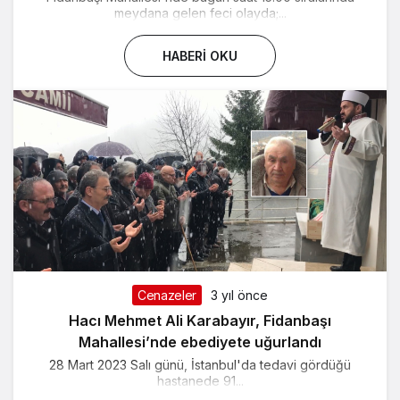
meydana gelen feci olayda;...
HABERI OKU
Cenazeler
3 yıl önce
Hacı Mehmet Ali Karabayır, Fidanbaşı
Mahallesi’nde ebediyete uğurlandı
28 Mart 2023 Salı günü, İstanbul'da tedavi gördüğü
hastanede 91...