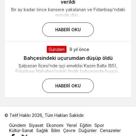
verildi
Bir ay kadar önce kansere yakalanan ve Fidanbaşı'ndaki
evinde dün...
HABERI OKU
Gündem
9 yıl önce
Bahçesindeki uçurumdan düşüp öldü
Şalpazarı İlçesi’nde işçi emeklisi Kazım Balta (85),
Fidanbaşı Mahallesi’ndeki fındık bahçesinde bugün...
HABERI OKU
© Telif Hakkı 2026, Tüm Hakları Saklıdır.
malatya
Gündem
Siyaset
Ekonomi
Yerel
Eğitim
Spor
oto
Kültür-Sanat
Sağlık
Bilim
Çevre
Düğünler
Cenazeler
kiralama