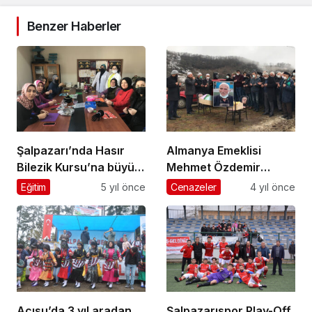
Benzer Haberler
Şalpazarı’nda Hasır
Almanya Emeklisi
Bilezik Kursu’na büyük
Mehmet Özdemir
ilgi
Üzümözü
Eğitim
5 yıl önce
Cenazeler
4 yıl önce
Mahallesi’nde
ebediyete uğurlandı
Acısu’da 3 yıl aradan
Şalpazarıspor Play-Off