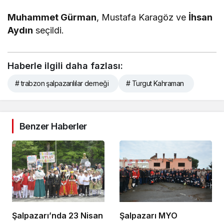
Muhammet Gürman
, Mustafa Karagöz ve
İhsan
Aydın
seçildi.
Haberle ilgili daha fazlası:
# trabzon şalpazarılılar derneği
# Turgut Kahraman
Benzer Haberler
Şalpazarı’nda 23 Nisan
Şalpazarı MYO