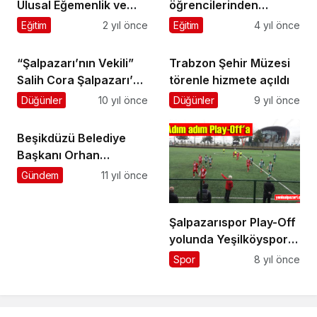
Ulusal Eğemenlik ve
öğrencilerinden
Çocuk Bayramı
Beşikdüzü’nde nefes
Eğitim
2 yıl önce
Eğitim
4 yıl önce
coşkuyla kutlandı
kesen tatbikat!
“Şalpazarı’nın Vekili”
Trabzon Şehir Müzesi
Salih Cora Şalpazarı’na
törenle hizmete açıldı
geldi
Düğünler
10 yıl önce
Düğünler
9 yıl önce
Beşikdüzü Belediye
Başkanı Orhan
Bıçakçıoğlu
Gündem
11 yıl önce
makamında darp edildi
Şalpazarıspor Play-Off
yolunda Yeşilköyspor’u
2-0 mağlup etti
Spor
8 yıl önce