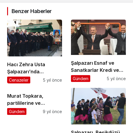
Benzer Haberler
Şalpazarı Esnaf ve
Hacı Zehra Usta
Sanatkarlar Kredi ve
Şalpazarı’nda
Kefalet Koop.
ebediyete uğurlandı
Gündem
5 yıl önce
Cenazeler
5 yıl önce
Başkanlığı’na Murat
Yılmaz yeniden seçildi
Murat Topkara,
partililerine ve
seçmenlere teşekkür
Gündem
9 yıl önce
etti
Şalpazarı, Beşikdüzü