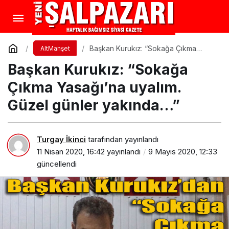
Başkan Kurukız: “Sokağa Çıkma
AltManşet
Yasağı’na uyalım. Güzel günler
Başkan Kurukız: “Sokağa
yakında…”
Çıkma Yasağı’na uyalım.
Güzel günler yakında…”
Turgay İkinci
tarafından yayınlandı
11 Nisan 2020, 16:42
yayınlandı
9 Mayıs 2020, 12:33
güncellendi