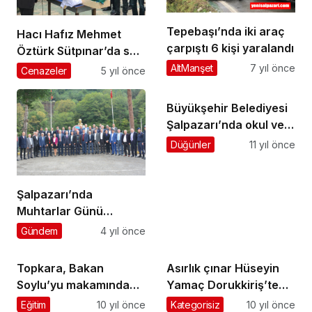
Tepebaşı’nda iki araç
Hacı Hafız Mehmet
çarpıştı 6 kişi yaralandı
Öztürk Sütpınar’da son
yolculuğuna uğurlandı
AltManşet
7 yıl önce
Cenazeler
5 yıl önce
Büyükşehir Belediyesi
Şalpazarı’nda okul ve
cami çevrelerini
Düğünler
11 yıl önce
asfaltlıyor
Şalpazarı’nda
Muhtarlar Günü
kutlandı
Gündem
4 yıl önce
Topkara, Bakan
Asırlık çınar Hüseyin
Soylu’yu makamında
Yamaç Dorukkiriş’te
ziyaret etti
ebediyete uğurlandı
Eğitim
10 yıl önce
Kategorisiz
10 yıl önce