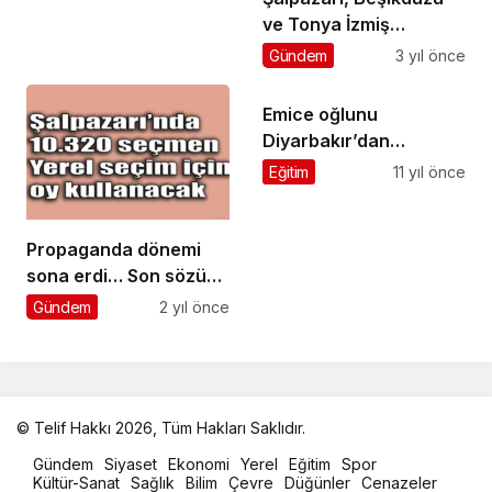
ve Tonya İzmiş
Karabdal Şenliği’nde
Gündem
3 yıl önce
buluştu
Emice oğlunu
Diyarbakır’dan
evlendirdi
Eğitim
11 yıl önce
Propaganda dönemi
sona erdi… Son sözü
seçmen söyleyecek
Gündem
2 yıl önce
© Telif Hakkı 2026, Tüm Hakları Saklıdır.
malatya
Gündem
Siyaset
Ekonomi
Yerel
Eğitim
Spor
oto
Kültür-Sanat
Sağlık
Bilim
Çevre
Düğünler
Cenazeler
kiralama