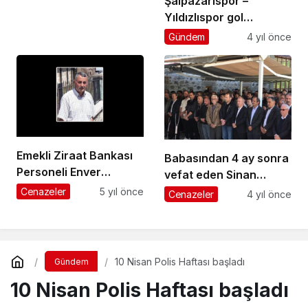
Şalpazarıspor –
Yıldızlıspor gol
düellosu : 2-2
Gündem
4 yıl önce
Emekli Ziraat Bankası
Babasından 4 ay sonra
Personeli Enver
vefat eden Sinan
Kurtkaya vefat etti
Ayaz’ın cenazesi
Cenazeler
5 yıl önce
Cenazeler
4 yıl önce
toprağa verildi
10 Nisan Polis Haftası başladı
Gündem
10 Nisan Polis Haftası başladı