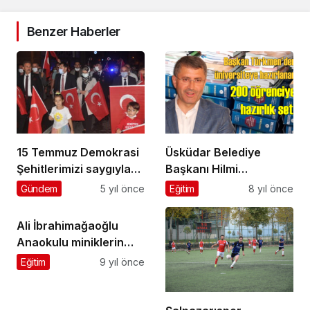
Benzer Haberler
15 Temmuz Demokrasi
Üsküdar Belediye
Şehitlerimizi saygıyla
Başkanı Hilmi
andık
Türkmen’den
Gündem
5 yıl önce
Eğitim
8 yıl önce
üniversiteye
hazarlanan
Ali İbrahimağaoğlu
öğrencilere büyük
Anaokulu miniklerin
destek
hünerlerini sergiledi
Eğitim
9 yıl önce