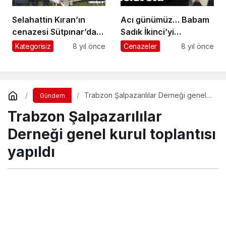
Selahattin Kıran’ın
Acı günümüz… Babam
cenazesi Sütpınar’da
Sadık İkinci’yi
toprağa verildi
kaybettik…
Kategorisiz
8 yıl önce
Cenazeler
8 yıl önce
Trabzon Şalpazarılılar Derneği genel
Gündem
kurul toplantısı yapıldı
Trabzon Şalpazarılılar
Derneği genel kurul toplantısı
yapıldı
Turgay İkinci
tarafından yayınlandı
18 Mart 2019, 19:11
yayınlandı
23 Nisan 2019, 23:29
güncellendi