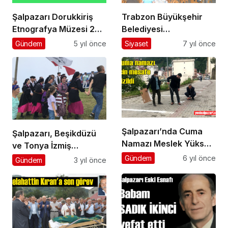
Şalpazarı Dorukkiriş
Trabzon Büyükşehir
Etnografya Müzesi 22
Belediyesi
Temmuz 2021
Şalpazarı’nda iftar
Gündem
5 yıl önce
Siyaset
7 yıl önce
Perşembe günü
yemeği verdi
açılıyor
Şalpazarı’nda Cuma
Şalpazarı, Beşikdüzü
Namazı Meslek Yüksek
ve Tonya İzmiş
Okulu bahçesinde
Karabdal Şenliği’nde
Gündem
6 yıl önce
Gündem
3 yıl önce
kılınacak
buluştu