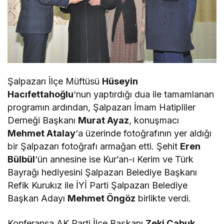
Şalpazarı İlçe Müftüsü
Hüseyin
Hacıfettahoğlu
‘nun yaptırdığı dua ile tamamlanan
programın ardından, Şalpazarı İmam Hatipliler
Derneği Başkanı
Murat Ayaz
, konuşmacı
Mehmet Atalay
‘a üzerinde fotoğrafının yer aldığı
bir Şalpazarı fotoğrafı armağan etti. Şehit
Eren
Bülbül
‘ün annesine ise Kur’an-ı Kerim ve Türk
Bayrağı hediyesini Şalpazarı Belediye Başkanı
Refik Kurukız ile İYİ Parti Şalpazarı Belediye
Başkan Adayı
Mehmet Öngöz
birlikte verdi.
Konferansa AK Parti İlçe Başkanı
Zeki Çabuk
,