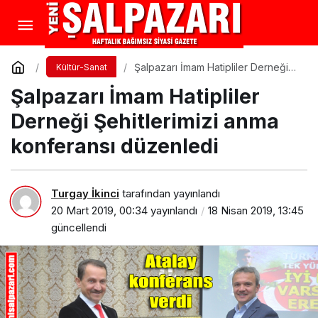
Şalpazarı İmam Hatipliler Derneği
Kültür-Sanat
Şehitlerimizi anma konferansı
Şalpazarı İmam Hatipliler
düzenledi
Derneği Şehitlerimizi anma
konferansı düzenledi
Turgay İkinci
tarafından yayınlandı
20 Mart 2019, 00:34
yayınlandı
18 Nisan 2019, 13:45
güncellendi