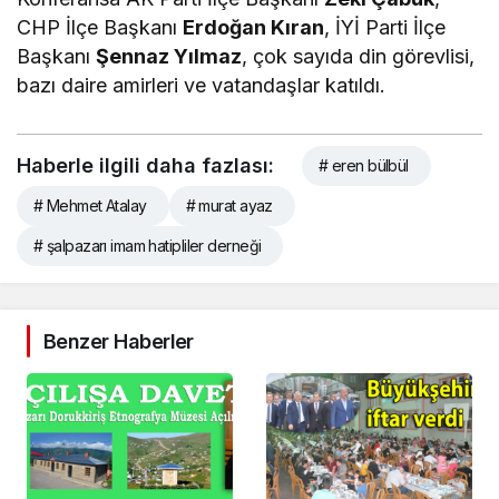
CHP İlçe Başkanı
Erdoğan Kıran
, İYİ Parti İlçe
Başkanı
Şennaz Yılmaz
, çok sayıda din görevlisi,
bazı daire amirleri ve vatandaşlar katıldı.
Haberle ilgili daha fazlası:
# eren bülbül
# Mehmet Atalay
# murat ayaz
# şalpazarı imam hatipliler derneği
Benzer Haberler