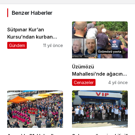
Benzer Haberler
Sütpınar Kur’an
Kursu’ndan kurban
kesmek isteyenlere
Gündem
11 yıl önce
açık çağrı
Üzümözü
Mahallesi’nde ağacın
altında kalan baba ve
Cenazeler
4 yıl önce
oğlu hayatını kaybetti