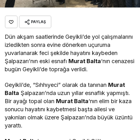
PAYLAŞ
Dün akşam saatlerinde Geyikli’de yol çalışmalarını
izledikten sonra evine dönerken uçuruma
yuvarlanarak feci şekilde hayatını kaybeden
Şalpazarı’nın eski esnafı
Murat Balta
‘nın cenazesi
bugün Geyikli’de toprağa verildi.
Geyikli’de, “Sıhhıyeci” olarak da tanınan
Murat
Balta
Şalpazarı’nda uzun yıllar esnaflık yapmıştı.
Bir ayağı topal olan
Murat Balta
‘nın elim bir kaza
sonucu hayatını kaybetmesi başta ailesi ve
yakınları olmak üzere Şalpazarı’nda büyük üzüntü
yarattı.