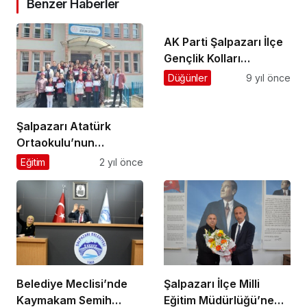
Benzer Haberler
AK Parti Şalpazarı İlçe
Gençlik Kolları
Başkanlığı’na Aydın
Düğünler
9 yıl önce
Kuru seçildi
Şalpazarı Atatürk
Ortaokulu’nun
“Bursluluk Sınavı”
Eğitim
2 yıl önce
başarısı
Belediye Meclisi’nde
Şalpazarı İlçe Milli
Kaymakam Semih
Eğitim Müdürlüğü’ne