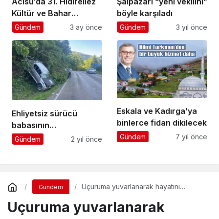
Acısu’da 31. Hıdırellez
Şalpazarı “yeni vekilini”
Kültür ve Bahar
böyle karşıladı
Bayramı coşkuyla
Gündem
3 ay önce
Gündem
3 yıl önce
kutlandı
Eskala ve Kadırga’ya
Ehliyetsiz sürücü
binlerce fidan dikilecek
babasının
kamyonetiyle uçuruma
Gündem
7 yıl önce
Gündem
2 yıl önce
yuvarlandı
Uçuruma yuvarlanarak hayatını
Gündem
kaybeden Murat Balta’nın cenazesi
Uçuruma yuvarlanarak
Geyikli’de toprağa verildi