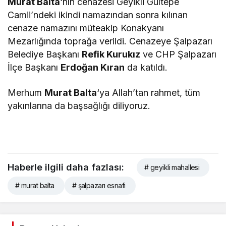
Murat Balta
‘nın cenazesi Geyikli Gültepe
Camii’ndeki ikindi namazından sonra kılınan
cenaze namazını müteakip Konakyanı
Mezarlığında toprağa verildi. Cenazeye Şalpazarı
Belediye Başkanı
Refik Kurukız
ve CHP Şalpazarı
İlçe Başkanı
Erdoğan Kıran
da katıldı.
Merhum
Murat Balta
‘ya Allah’tan rahmet, tüm
yakınlarına da başsağlığı diliyoruz.
Haberle ilgili daha fazlası:
# geyikli mahallesi
# murat balta
# şalpazarı esnafı